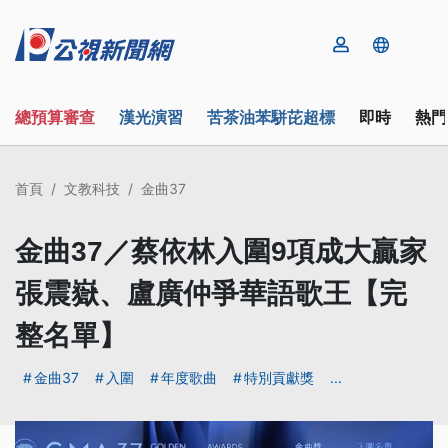
總預算審查
漢光演習
苦茶油苯駢芘超標
即時
熱門
首頁
文教科技
金曲37
金曲37／蔡依林入圍9項成大贏家
張震嶽、盧廣仲爭華語歌王【完
整名單】
金曲37
入圍
年度歌曲
特別貢獻獎
...