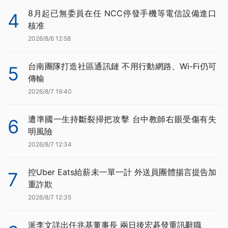
8月起已無委員在任 NCC停發手機等電信設備進口
4
核准
2026/8/6 12:58
台南團隊打造社區通訊鏈 不用行動網路、Wi-Fi仍可
5
傳輸
2026/8/7 19:40
遭準國一生持斷裂掃把攻擊 台中教師右眼受傷有失
6
明風險
2026/8/7 12:34
控Uber Eats給薪未一單一計 外送員團體揚言提告加
7
重詐欺
2026/8/7 12:35
派李文詳出任兆基董事長 兩日後宏碁發重訊辭職