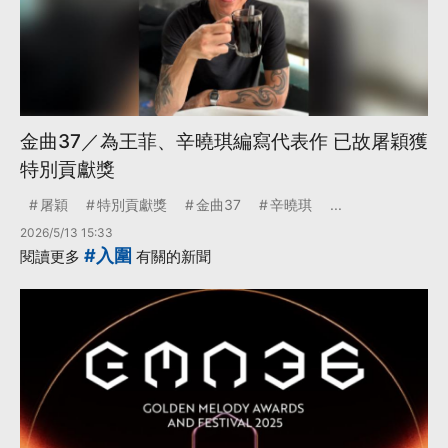
金曲37／為王菲、辛曉琪編寫代表作 已故屠穎獲
特別貢獻獎
屠穎
特別貢獻獎
金曲37
辛曉琪
...
2026/5/13 15:33
#入圍
閱讀更多
有關的新聞