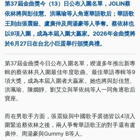
第37屆金曲獎今（13）日公布入圍名單，JOLIN蔡
依林將與彭佳慧、洪珮瑜等人角逐華語歌后；華語歌
王則由張震嶽、盧廣仲及周湯豪等人爭奪。蔡依林也
以9項入圍，成為本屆入圍大贏家。2026年金曲獎將
於6月27日在台北小巨蛋舉行頒獎典禮。
第37屆金曲獎今日公布入圍名單，睽違多年推出新專
輯的蔡依林共入圍最佳年度歌曲、最佳華語專輯等9
項大獎，成為本屆入圍者大贏家。她也將與彭佳慧、
洪珮瑜、陳嫺靜、劉艾立與單依純等人一同角逐歌后
寶座。
而在男歌手方面，張震嶽與中國歌手裘德皆以4項入
圍緊追蔡依林之後，兩人爭奪華語歌王的對手還有盧
廣仲、周湯豪與Gummy B等人。