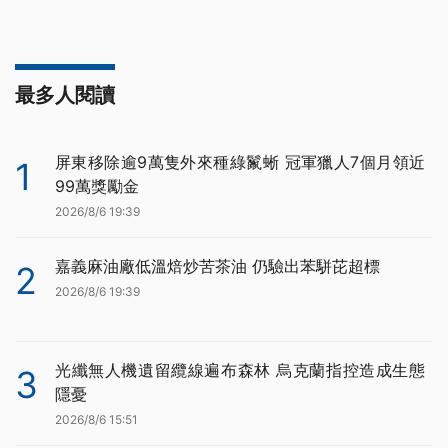
最多人閱讀
屏東移除逾9萬隻外來種綠鬣蜥 冠軍獵人7個月領近
1
99萬獎勵金
2026/8/6 19:39
嘉義麻油廠低溫焙炒苦茶油 仍驗出苯駢芘超標
2
2026/8/6 19:39
光纖無人機遺留纜線遍布森林 烏克蘭指控造成生態
3
隱憂
2026/8/6 15:51