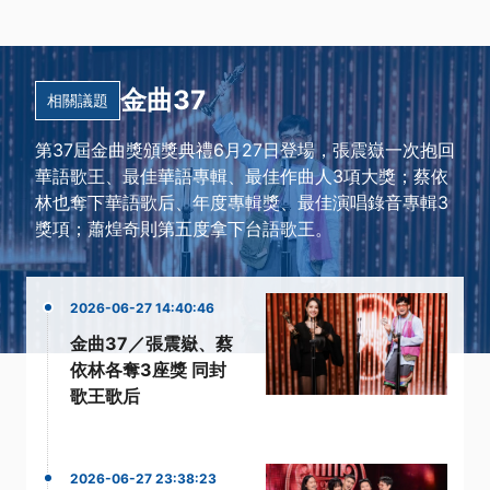
金曲37
相關議題
第37屆金曲獎頒獎典禮6月27日登場，張震嶽一次抱回
華語歌王、最佳華語專輯、最佳作曲人3項大獎；蔡依
林也奪下華語歌后、年度專輯獎、最佳演唱錄音專輯3
獎項；蕭煌奇則第五度拿下台語歌王。
2026-06-27 14:40:46
金曲37／張震嶽、蔡
依林各奪3座獎 同封
歌王歌后
2026-06-27 23:38:23