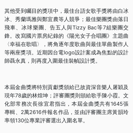
其他受到矚目的獎項中，最佳台語女歌手獎將由白冰
冰、秀蘭瑪雅與鄭宜農等人競爭；最佳樂團獎由落日
飛車、冰球樂團、告五人與Tizzy Bac等7組樂團交
鋒。改寫國片票房紀錄的《陽光女子合唱團》主題曲
〈幸福在歌唱〉，將角逐年度歌曲與最佳單曲製作人
等兩座獎項。近期因台電logo設計案成為焦點的設計
師聶永真，則再度入圍最佳裝幀設計獎。
本屆金曲獎將特別貢獻獎頒給已故資深音樂人屠穎及
現年78歲的林煌坤；評審團獎則頒給歌手陳小霞。文
化部常務次長徐宜君指出，本屆金曲獎共有1645張
專輯、2萬2616件報名作品，並由評審團主席黃韻玲
率領130位專業評審選出入圍名單。