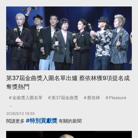
第37屆金曲獎入圍名單出爐 蔡依林獲9項提名成
奪獎熱門
金曲獎入圍名單
第37屆金曲獎
蔡依林
Pleasure
...
2026/5/13 19:39
#特別貢獻獎
閱讀更多
有關的新聞