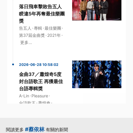
落日飛車擊敗告五人
睽違5年再奪最佳樂團
獎
·
·
·
告五人
專輯
最佳樂團
·
·
第37屆金曲獎
2021年
更多...
2026-06-28 10:58:02
金曲37／蕭煌奇5度
封台語歌王 再獲最佳
台語專輯獎
·
·
A-Lin
Pleasure
·
·
台語歌王
蕭煌奇
·
金曲37
更多...
#蔡依林
閱讀更多
有關的新聞