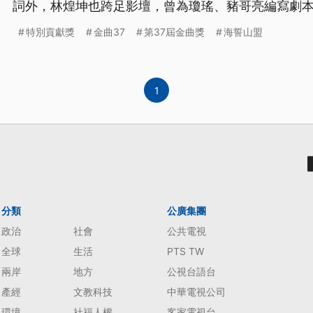
詞外，林煌坤也跨足影壇，曾為瓊瑤、豬哥亮編寫劇
著劇本、最佳電影插曲2個獎項。
特別貢獻獎
金曲37
第37屆金曲獎
海誓山盟
1
分類
公廣集團
政治
社會
公共電視
全球
生活
PTS TW
兩岸
地方
公視台語台
產經
文教科技
中華電視公司
環境
社福人權
客家電視台