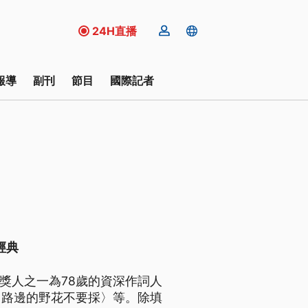
24H直播
報導
副刊
節目
國際記者
經典
獲獎人之一為78歲的資深作詞人
〈路邊的野花不要採〉等。除填