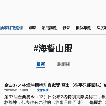
油苯駢芘超標
即時
熱門議題
影音
數位專題
深度
#海誓山盟
最新
最相關
金曲37／林煌坤摘特別貢獻獎 寫出〈往事只能回味〉
2026/5/13 17:09
|
文教科技
第37屆金曲獎今（13）日公布2名特別貢獻獎得主，
林煌坤，代表作有尤雅的〈往事只能回味〉、鄧麗君