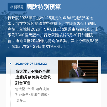
國防特別預算
相關議題
行政院2025年底提出1.25兆元的國防特別預算案送
審，卻在立院10度遭在野黨擋下。在經過數個月的協
商後，立院於2026年5月8日三讀通過由藍白提出、上
限為7800億元版本。行政院隨後於5月20日加開院
會，通過首批2949億元特別預算案，其中今年度88億
元預算已在5月29日由立院三讀。
2026-06-07 12:52:22
俞大㵢：不擔心台灣
成籌碼 稱美將依需求
對台軍售
·
·
·
俞大㵢
台灣
哈利波特
·
·
對台軍售
星際爭霸戰
更多...