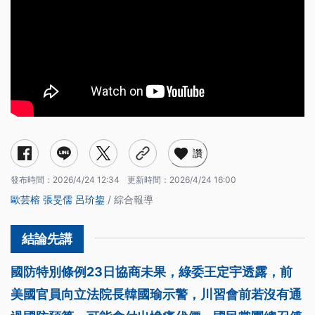
讚
發布時間：
2026/4/24 12:34
更新時間：
2026/4/24 16:00
歐芸榕
張旻儒
呂玠鋆
/ 綜合報導
國防特別條例23日協商未果，綠委王定宇透露，前
美國官員向立法院長韓國瑜示警，川習會前若沒有通