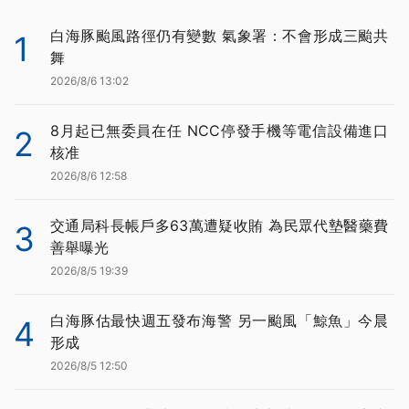
白海豚颱風路徑仍有變數 氣象署：不會形成三颱共
1
舞
2026/8/6 13:02
8月起已無委員在任 NCC停發手機等電信設備進口
2
核准
2026/8/6 12:58
交通局科長帳戶多63萬遭疑收賄 為民眾代墊醫藥費
3
善舉曝光
2026/8/5 19:39
白海豚估最快週五發布海警 另一颱風「鯨魚」今晨
4
形成
2026/8/5 12:50