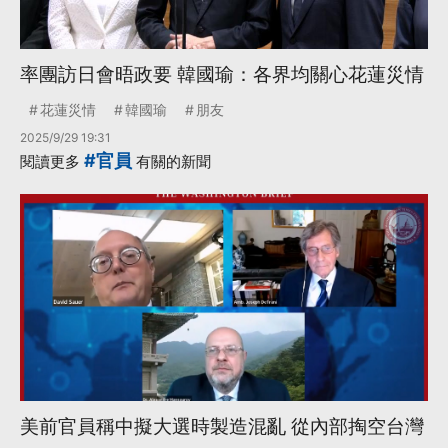
率團訪日會晤政要 韓國瑜：各界均關心花蓮災情
花蓮災情
韓國瑜
朋友
2025/9/29 19:31
#官員
閱讀更多
有關的新聞
美前官員稱中擬大選時製造混亂 從內部掏空台灣