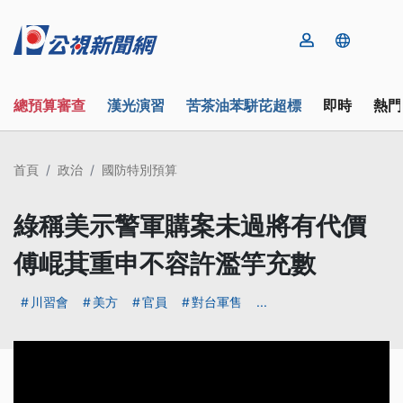
總預算審查
漢光演習
苦茶油苯駢芘超標
即時
熱門
首頁
政治
國防特別預算
綠稱美示警軍購案未過將有代價
傅崐萁重申不容許濫竽充數
川習會
美方
官員
對台軍售
...