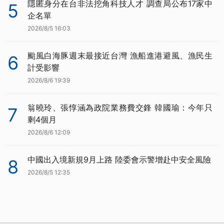
隱匿身分在台非法挖角科技人才 調查局公布17家中
5
企名單
2026/8/5 16:03
颱風白海豚週末最接近台灣 漁船進港避風、漁民生
6
計受影響
2026/8/6 19:39
翁曉玲、張惇涵為政院業務費交鋒 韓國瑜：今年只
7
剩4個月
2026/8/6 12:09
中國出入境新規9月上路 陸委會示警增赴中安全風險
8
2026/8/5 12:35