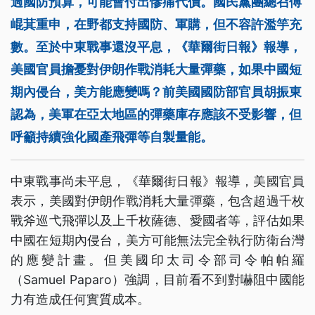
過國防預算，可能會付出慘痛代價。國民黨團總召傅
崐萁重申，在野都支持國防、軍購，但不容許濫竽充
數。至於中東戰事還沒平息，《華爾街日報》報導，
美國官員擔憂對伊朗作戰消耗大量彈藥，如果中國短
期內侵台，美方能應變嗎？前美國國防部官員胡振東
認為，美軍在亞太地區的彈藥庫存應該不受影響，但
呼籲持續強化國產飛彈等自製量能。
中東戰事尚未平息，《華爾街日報》報導，美國官員
表示，美國對伊朗作戰消耗大量彈藥，包含超過千枚
戰斧巡弋飛彈以及上千枚薩德、愛國者等，評估如果
中國在短期內侵台，美方可能無法完全執行防衛台灣
的應變計畫。但美國印太司令部司令帕帕羅
（Samuel Paparo）強調，目前看不到對嚇阻中國能
力有造成任何實質成本。