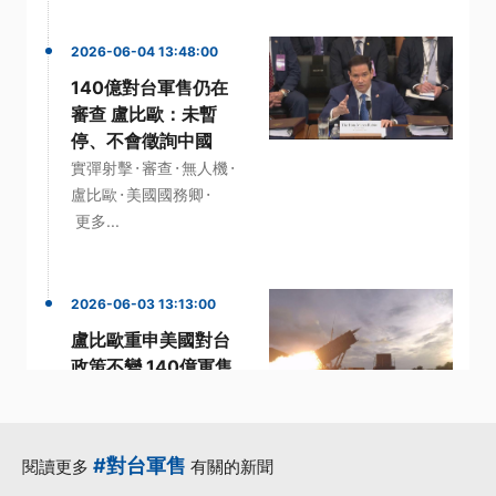
2026-06-04 13:48:00
140億對台軍售仍在
審查 盧比歐：未暫
停、不會徵詢中國
·
·
·
實彈射擊
審查
無人機
·
·
盧比歐
美國國務卿
更多...
2026-06-03 13:13:00
盧比歐重申美國對台
政策不變 140億軍售
案仍在白宮審查中
·
·
·
國安局長
審查
政策
·
·
民進黨立委
盧比歐
#對台軍售
閱讀更多
有關的新聞
更多...