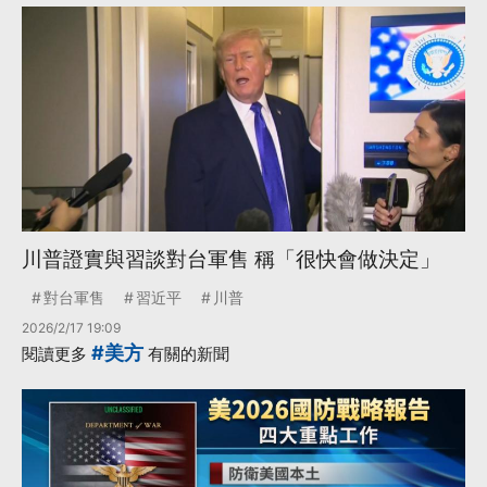
川普證實與習談對台軍售 稱「很快會做決定」
對台軍售
習近平
川普
2026/2/17 19:09
#美方
閱讀更多
有關的新聞