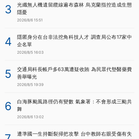
光纖無人機遺留纜線遍布森林 烏克蘭指控造成生態
3
隱憂
2026/8/6 15:51
隱匿身分在台非法挖角科技人才 調查局公布17家中
4
企名單
2026/8/5 16:03
交通局科長帳戶多63萬遭疑收賄 為民眾代墊醫藥費
5
善舉曝光
2026/8/5 19:39
白海豚颱風路徑仍有變數 氣象署：不會形成三颱共
6
舞
2026/8/6 13:02
遭準國一生持斷裂掃把攻擊 台中教師右眼受傷有失
7