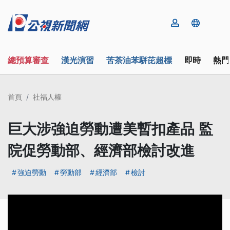
總預算審查
漢光演習
苦茶油苯駢芘超標
即時
熱門
首頁
社福人權
巨大涉強迫勞動遭美暫扣產品 監
院促勞動部、經濟部檢討改進
強迫勞動
勞動部
經濟部
檢討