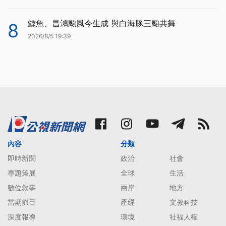
鯨魚、昌鴻颱風今生成 與白海豚三颱共舞
8
2026/8/5 19:39
內容
分類
即時新聞
政治
社會
專題策展
全球
生活
數位敘事
兩岸
地方
當期節目
產經
文教科技
深度報導
環境
社福人權