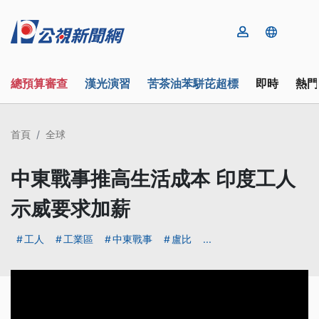
總預算審查
漢光演習
苦茶油苯駢芘超標
即時
熱門
首頁
全球
中東戰事推高生活成本 印度工人
示威要求加薪
工人
工業區
中東戰事
盧比
...