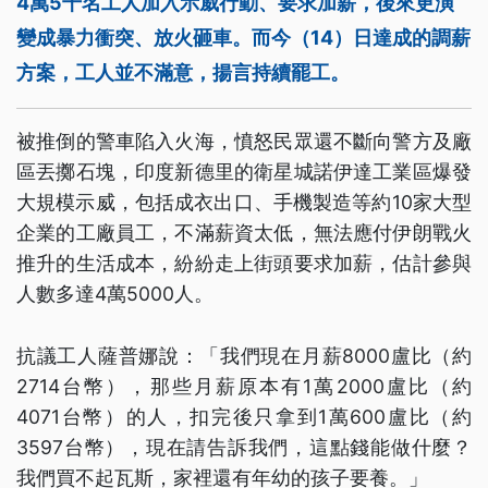
4萬5千名工人加入示威行動、要求加薪，後來更演
變成暴力衝突、放火砸車。而今（14）日達成的調薪
方案，工人並不滿意，揚言持續罷工。
被推倒的警車陷入火海，憤怒民眾還不斷向警方及廠
區丟擲石塊，印度新德里的衛星城諾伊達工業區爆發
大規模示威，包括成衣出口、手機製造等約10家大型
企業的工廠員工，不滿薪資太低，無法應付伊朗戰火
推升的生活成本，紛紛走上街頭要求加薪，估計參與
人數多達4萬5000人。
抗議工人薩普娜說：「我們現在月薪8000盧比（約
2714台幣），那些月薪原本有1萬2000盧比（約
4071台幣）的人，扣完後只拿到1萬600盧比（約
3597台幣），現在請告訴我們，這點錢能做什麼？
我們買不起瓦斯，家裡還有年幼的孩子要養。」