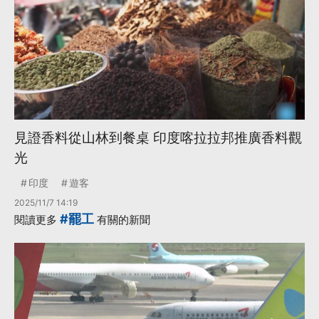
見證香料從山林到餐桌 印度喀拉拉邦推廣香料觀
光
印度
遊客
2025/11/7 14:19
#罷工
閱讀更多
有關的新聞