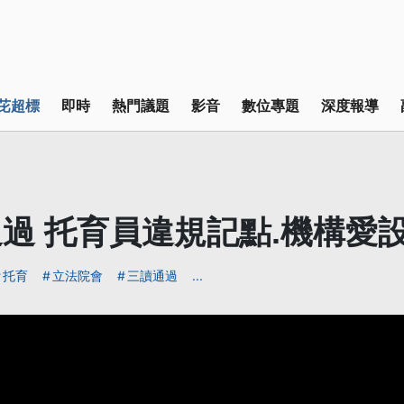
芘超標
即時
熱門議題
影音
數位專題
深度報導
過 托育員違規記點.機構愛
托育
立法院會
三讀通過
...