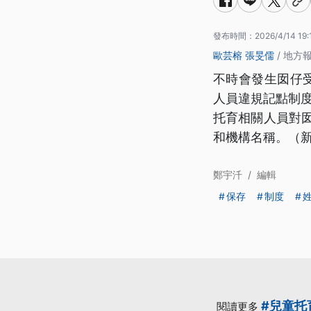
發布時間：
2026/4/14 19:
歐芸榕
張旻儒
/ 地方
不時會發生囡仔受
人員違規記點制度
托育相關人員對
和機構名稱。（
鄭宇汘
/
編輯
保存
制度
#兒童托
閱讀更多