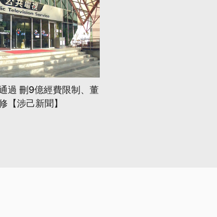
通過 刪9億經費限制、董
修【涉己新聞】