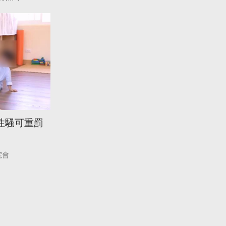
性騷可重罰
院會