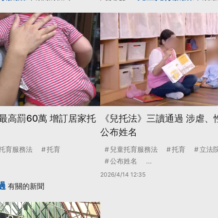
最高罰60萬 增訂居家托
《兒托法》三讀通過 涉虐、
公布姓名
托育服務法
托育
兒童托育服務法
托育
立法
公布姓名
...
2026/4/14 12:35
過
有關的新聞