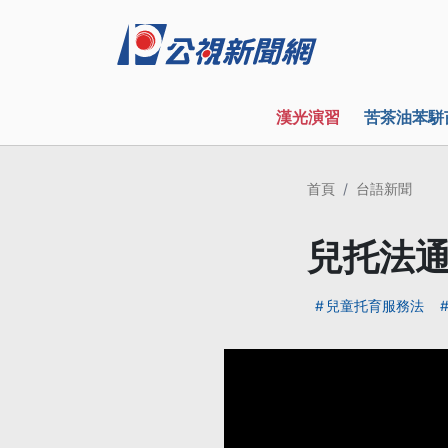
漢光演習
苦茶油苯駢
首頁
台語新聞
兒托法通
兒童托育服務法