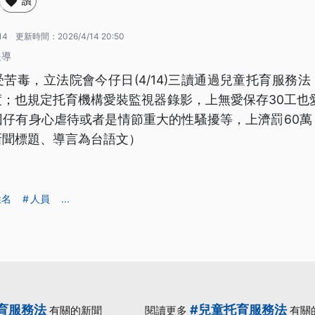
讚
14
更新時間：
2026/4/14 20:50
報導
苦毒，立法院會今仔日(4/14)三讀通過兒童托育服務
；也規定托育機構愛裝監視器錄影，上無愛保存30工也
囡仔有身心虐待或者是情節重大的性騷擾等，上濟罰60萬
新聞標題、導言為台語文）
姓名
人員
...
育服務法
#兒童托育服務法
有關的新聞
閱讀更多
有關