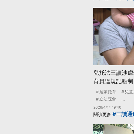
兒托法三讀涉虐
育員違規記點制
居家托育
兒童
立法院會
...
2026/4/14 19:40
#三讀通
閱讀更多