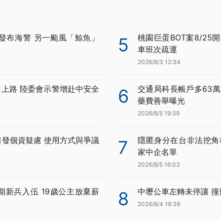
發布海警 另一颱風「鯨魚」
桃園巨蛋BOT案8/25
5
車班次疏運
2026/8/3 12:34
月上路 陸委會示警增赴中安全
交通局科長帳戶多63萬
6
藥費善舉曝光
2026/8/5 19:39
證引發個資疑慮 使用方式與爭議
隱匿身分在台非法挖角科
7
家中企名單
2026/8/5 16:03
期新兵入伍 19歲公主放棄薪
中壢公車左轉未停讓 
8
2026/8/4 19:39