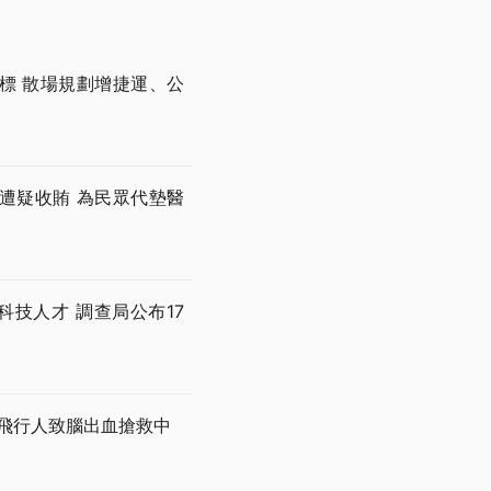
開標 散場規劃增捷運、公
遭疑收賄 為民眾代墊醫
技人才 調查局公布17
撞飛行人致腦出血搶救中