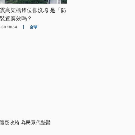
震高架橋錯位卻沒垮 是「防
裝置奏效嗎？
-30 18:54
|
全球
遭疑收賄 為民眾代墊醫