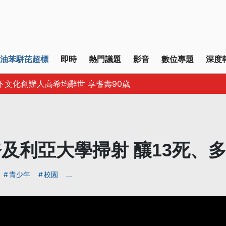
油苯駢芘超標
即時
熱門議題
影音
數位專題
深度
下文化創辦人高希均辭世 享耆壽90歲
及利亞大學掃射 釀13死、
青少年
校園
...