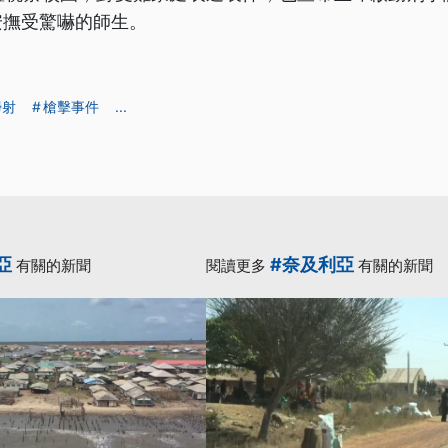
安撫受驚嚇的師生。
掃射
槍擊事件
...
亞
#奈及利亞
有關的新聞
閱讀更多
有關的新聞