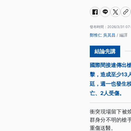
發布時間：
2026/3/31 07
鄭惟仁
吳其昌
/ 編譯
國際間接連傳出
擊，造成至少13
廷，週一也發生校
亡、2人受傷。
衝突現場留下被
群身分不明的槍
重傷送醫。