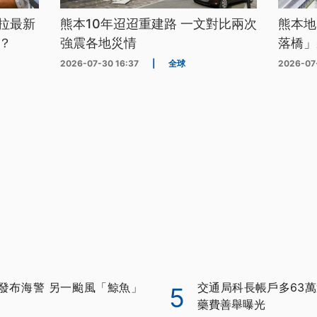
拉最新
熊本10年迢迢重建路 一文對比兩次
熊本地
？
強震各地災情
落橋」
2026-07-30 16:37
|
全球
2026-07
發布海警 另一颱風「鯨魚」
交通局科長帳戶多63萬
5
藥費善舉曝光