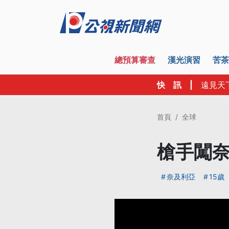
總預算審查
漢光演習
苦茶
快 訊
|
遠見天
首頁
全球
槍手闖奈
奈及利亞
15歲