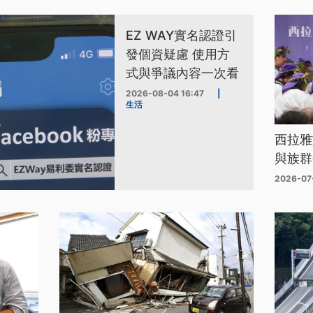
EZ WAY實名認證引
發個資疑慮 使用方
式與爭議內容一次看
2026-08-04 16:47
|
生活
西拉雅
與族群
2026-07