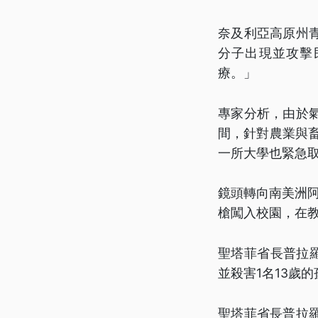
奈及利亞高原州
分子出現並攻擊
療。」
專家分析，由於
間，針對農業與
一所大學也緊急
鏡頭轉向南美洲阿
槍闖入校園，在教
聖塔菲省長普拉
並殺害1名13歲
聖塔菲省長普拉