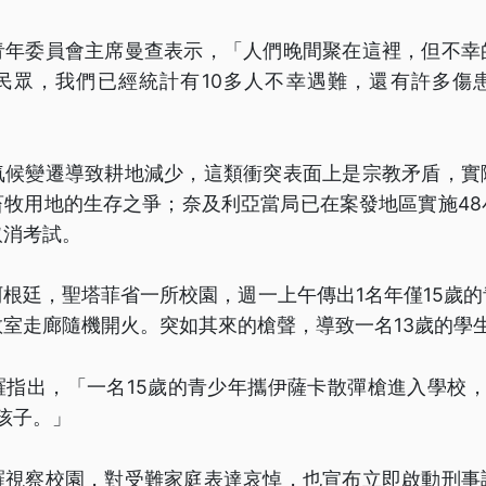
青年委員會主席曼查表示，「人們晚間聚在這裡，但不幸
民眾，我們已經統計有10多人不幸遇難，還有許多傷
氣候變遷導致耕地減少，這類衝突表面上是宗教矛盾，實
畜牧用地的生存之爭；奈及利亞當局已在案發地區實施48
取消考試。
根廷，聖塔菲省一所校園，週一上午傳出1名年僅15歲
室走廊隨機開火。突如其來的槍聲，導致一名13歲的學
羅指出，「一名15歲的青少年攜伊薩卡散彈槍進入學校，
的孩子。」
羅視察校園，對受難家庭表達哀悼，也宣布立即啟動刑事