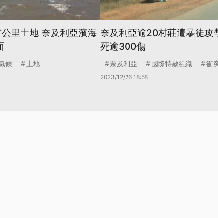
方公里土地 奈及利亞濱海
奈及利亞逾20村莊遭暴徒攻擊
面
死逾300傷
氣候
土地
奈及利亞
國際特赦組織
衝
2023/12/26 18:58