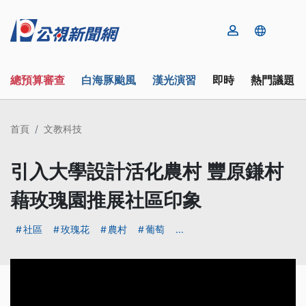
總預算審查
白海豚颱風
漢光演習
即時
熱門議題
首頁
文教科技
引入大學設計活化農村 豐原鎌村
藉玫瑰園推展社區印象
社區
玫瑰花
農村
葡萄
...