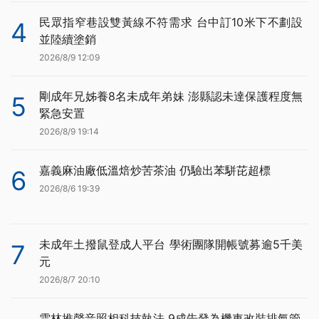
民眾指窄巷設雙黃線不符需求 台中訂10米下不劃設
4
並陸續塗銷
2026/8/9 12:09
剛成年兄姊養8名未成年弟妹 澎縣認未達保護程度無
5
緊急安置
2026/8/9 19:14
嘉義麻油廠低溫焙炒苦茶油 仍驗出苯駢芘超標
6
2026/8/6 19:39
未成年土撥鼠登成人平台 學術團隊開帳號募逾5千美
7
元
2026/8/7 20:10
雲林推聲音照相科技執法 9成告發為機車改裝排氣管