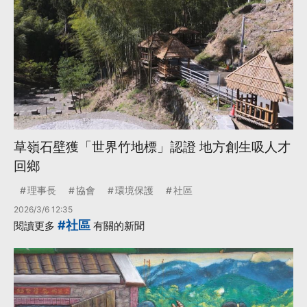
草嶺石壁獲「世界竹地標」認證 地方創生吸人才
回鄉
理事長
協會
環境保護
社區
2026/3/6 12:35
#社區
閱讀更多
有關的新聞