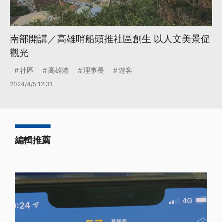
南部開講／高雄哨船頭推社區創生 以人文美景促
觀光
社區
高雄港
理事長
遊客
2024/4/5 12:31
編輯推薦