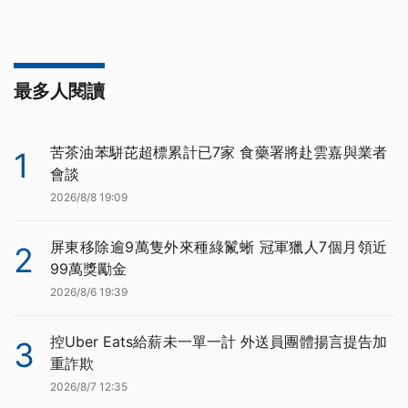
最多人閱讀
苦茶油苯駢芘超標累計已7家 食藥署將赴雲嘉與業者
1
會談
2026/8/8 19:09
屏東移除逾9萬隻外來種綠鬣蜥 冠軍獵人7個月領近
2
99萬獎勵金
2026/8/6 19:39
控Uber Eats給薪未一單一計 外送員團體揚言提告加
3
重詐欺
2026/8/7 12:35