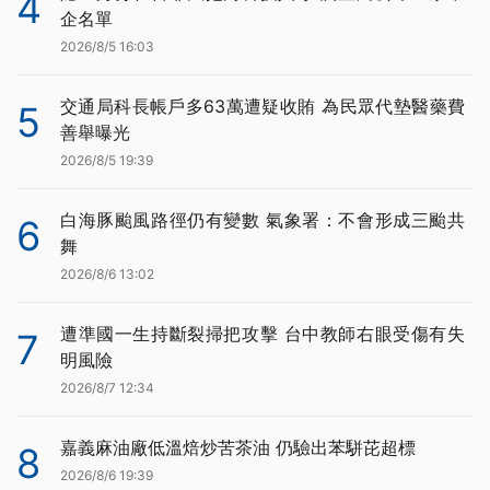
4
企名單
2026/8/5 16:03
交通局科長帳戶多63萬遭疑收賄 為民眾代墊醫藥費
5
善舉曝光
2026/8/5 19:39
白海豚颱風路徑仍有變數 氣象署：不會形成三颱共
6
舞
2026/8/6 13:02
遭準國一生持斷裂掃把攻擊 台中教師右眼受傷有失
7
明風險
2026/8/7 12:34
嘉義麻油廠低溫焙炒苦茶油 仍驗出苯駢芘超標
8
2026/8/6 19:39