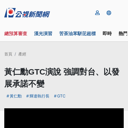
總預算審查
漢光演習
苦茶油苯駢芘超標
即時
熱門
首頁
產經
黃仁勳GTC演說 強調對台、以發
展承諾不變
黃仁勳
輝達執行長
GTC