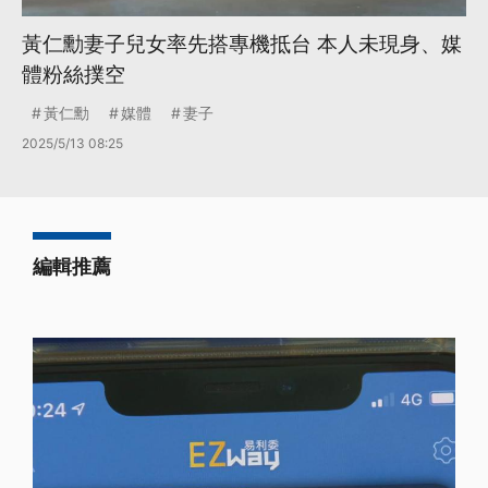
黃仁勳妻子兒女率先搭專機抵台 本人未現身、媒
體粉絲撲空
黃仁勳
媒體
妻子
2025/5/13 08:25
編輯推薦