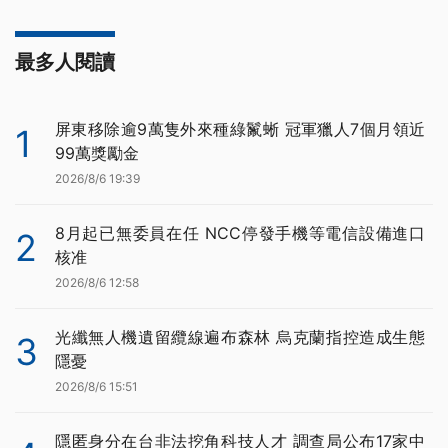
最多人閱讀
屏東移除逾9萬隻外來種綠鬣蜥 冠軍獵人7個月領近
1
99萬獎勵金
2026/8/6 19:39
8月起已無委員在任 NCC停發手機等電信設備進口
2
核准
2026/8/6 12:58
光纖無人機遺留纜線遍布森林 烏克蘭指控造成生態
3
隱憂
2026/8/6 15:51
隱匿身分在台非法挖角科技人才 調查局公布17家中