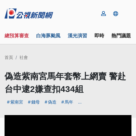
總預算審查
白海豚颱風
漢光演習
即時
熱門議題
首頁
社會
偽造紫南宮馬年套幣上網賣 警赴
台中逮2嫌查扣434組
紫南宮
錢母
偽造
馬年
...