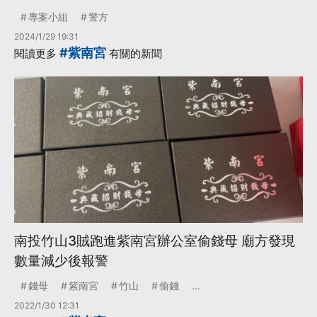
專案小組
警方
2024/1/29 19:31
#紫南宮
閱讀更多
有關的新聞
南投竹山3賊跑進紫南宮辦公室偷錢母 廟方發現
數量減少後報警
錢母
紫南宮
竹山
偷錢
...
2022/1/30 12:31