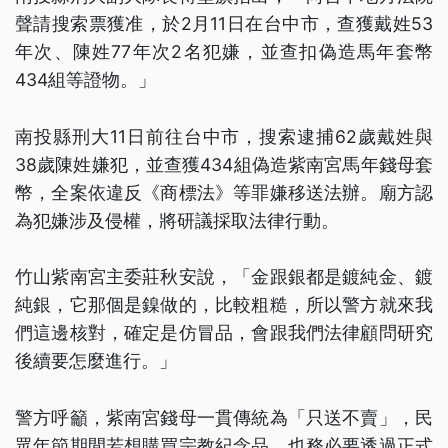
聲請搜索票獲准，於2月11日在台中市，查獲戴姓53
年次、陳姓77年次2名犯嫌，並查扣偽造馬年套幣
434組等證物。」
南投縣刑大11日前往台中市，搜索逮捕62歲戴姓與
38歲陳姓嫌犯，並查獲434組偽造紫南宮馬年錢母套
幣，全案依違反《商標法》等罪嫌移送法辦。廟方認
為犯嫌涉及侵權，將研議採取法律行動。
竹山紫南宮主委莊秋安說，「金跟銀都是鍍純金、鍍
純銀，它那個是鎳做的，比較粗糙，所以警方就來我
們這邊核對，確定是仿冒品，會跟我們法律顧問研究
後續要怎麼進行。」
警方呼籲，紫南宮錢母一貫傳統為「只送不賣」，民
眾年節期間若想購買宗教紀念品，也務必要透過正式