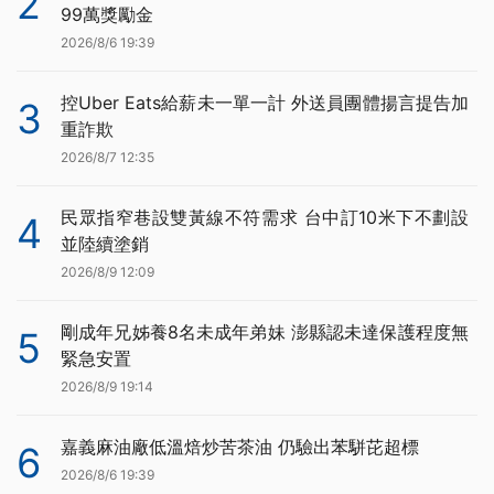
2
99萬獎勵金
2026/8/6 19:39
控Uber Eats給薪未一單一計 外送員團體揚言提告加
3
重詐欺
2026/8/7 12:35
民眾指窄巷設雙黃線不符需求 台中訂10米下不劃設
4
並陸續塗銷
2026/8/9 12:09
剛成年兄姊養8名未成年弟妹 澎縣認未達保護程度無
5
緊急安置
2026/8/9 19:14
嘉義麻油廠低溫焙炒苦茶油 仍驗出苯駢芘超標
6
2026/8/6 19:39