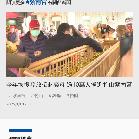
#紫南宮
閱讀更多
有關的新聞
今年恢復發放招財錢母 逾10萬人湧進竹山紫南宮
紫南宮
竹山
錢母
招財
2022/1/1 12:31