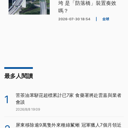
垮 是「防落橋」裝置奏效
嗎？
2026-07-30 18:54
|
全球
最多人閱讀
苦茶油苯駢芘超標累計已7家 食藥署將赴雲嘉與業者
1
會談
2026/8/8 19:09
屏東移除逾9萬隻外來種綠鬣蜥 冠軍獵人7個月領近