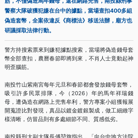
筋，不僅偽造馬年錢母，還在網路兜售，南投縣刑事
警察大隊破獲犯嫌在台中的據點，當場查扣400多組
偽造套幣，全案依違反《商標法》移送法辦，廟方也
研議採取法律行動。
警方持搜索票來到嫌犯據點搜索，當場將偽造錢母套
幣全部查扣，農曆春節即將到來，不肖人士竟動起神
明歪腦筋。
南投竹山紫南宮每年元旦和春節都會發放錢母套幣，
吸引許多民眾排隊，今（2026）年的馬年祥瑞錢
母，遭偽造在網路上兜售牟利，警方專案小組獲報展
開蒐證比對發現，真品以鍍金鍍銀製成，做工細緻字
樣清晰，仿冒品則有多處細節不同、質感低劣。
南投縣刑大副大隊長傅堃旗指出，「向台中地方法院