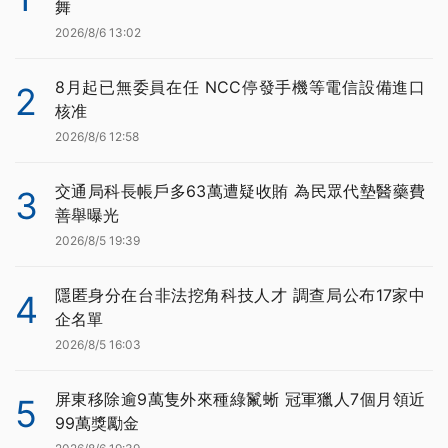
舞
2026/8/6 13:02
8月起已無委員在任 NCC停發手機等電信設備進口
2
核准
2026/8/6 12:58
交通局科長帳戶多63萬遭疑收賄 為民眾代墊醫藥費
3
善舉曝光
2026/8/5 19:39
隱匿身分在台非法挖角科技人才 調查局公布17家中
4
企名單
2026/8/5 16:03
屏東移除逾9萬隻外來種綠鬣蜥 冠軍獵人7個月領近
5
99萬獎勵金