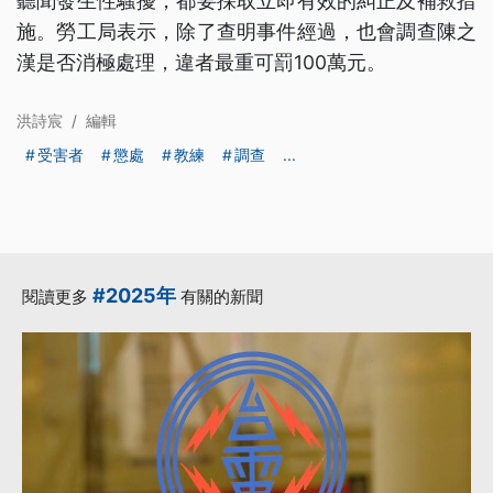
聽聞發生性騷擾，都要採取立即有效的糾正及補救措
施。勞工局表示，除了查明事件經過，也會調查陳之
漢是否消極處理，違者最重可罰100萬元。
洪詩宸
/
編輯
受害者
懲處
教練
調查
...
#2025年
閱讀更多
有關的新聞