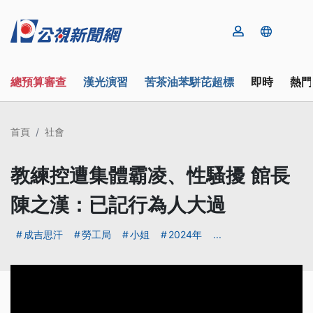
總預算審查
漢光演習
苦茶油苯駢芘超標
即時
熱門
首頁
社會
教練控遭集體霸凌、性騷擾 館長
陳之漢：已記行為人大過
成吉思汗
勞工局
小姐
2024年
...