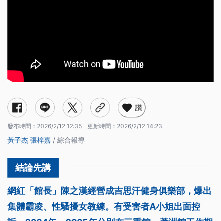
讚
發布時間：
2026/2/12 12:35
更新時間：
2026/2/12 14:23
黃子杰
張梓嘉
/ 綜合報導
網紅「館長」陳之漢經營成吉思汗健身俱樂部，爆出
集體霸凌、性騷擾女教練。有受害者A小姐出面控