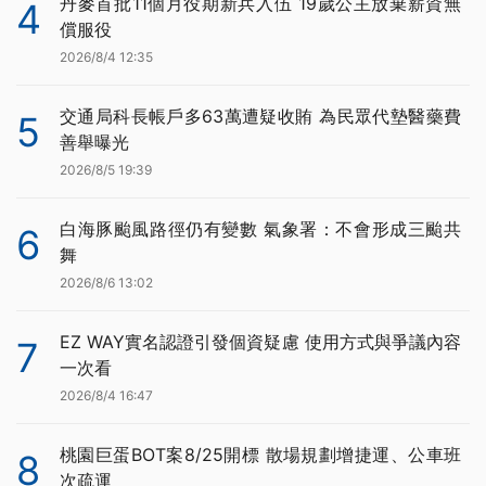
丹麥首批11個月役期新兵入伍 19歲公主放棄薪資無
4
償服役
2026/8/4 12:35
交通局科長帳戶多63萬遭疑收賄 為民眾代墊醫藥費
5
善舉曝光
2026/8/5 19:39
白海豚颱風路徑仍有變數 氣象署：不會形成三颱共
6
舞
2026/8/6 13:02
EZ WAY實名認證引發個資疑慮 使用方式與爭議內容
7
一次看
2026/8/4 16:47
桃園巨蛋BOT案8/25開標 散場規劃增捷運、公車班
8
次疏運