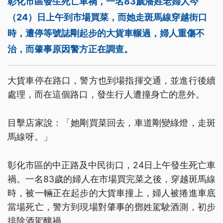
彰化市區發生死亡車禍，一名83歲潘姓老婦人今
（24）日上午到市場買菜，而她走斑馬線穿越街口
時，遭停等號誌剛起步的大貨車輾過，婦人重傷不
治，而肇事原因警方正在調查。
大貨車停在路口，警方也到場指揮交通，並進行後續
處理，而在這個路口，發生行人遭撞身亡的意外。
目擊店家說：「她剛買菜回去，車道剛變綠燈，走斑
馬線呀。」
彰化市區的中正路及中民街口，24日上午發生死亡車
禍。一名83歲的婦人在市場買完菜之後，穿越斑馬線
時，被一輛正在起步的大貨車撞上，婦人被捲進車底
當場死亡，警方到現場對肇事的鄧姓駕駛酒測，初步
排除酒駕釀禍。