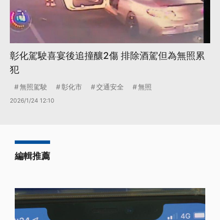
彰化駕駛喜宴後追撞釀2傷 排除酒駕但為無照累
犯
無照駕駛
彰化市
交通安全
無照
2026/1/24 12:10
編輯推薦