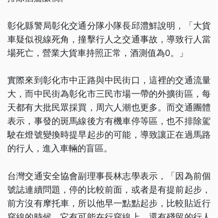
彰化縣警局彰化交通分隊小隊長邱澧鮮說明，「大貨
車疑似視線死角，撞擊行人之交通事故，導致行人當
場死亡，營業大貨車持照正常，酒測值為0。」
實際來到彰化市中正路與中民街口，這裡的交通流量
大，而中民街為彰化市三民市場一帶的外擴街區，每
天都有大批民眾採買，周六人潮也更多。而交通團體
表示，事發的斑馬線後方有機車停等區，也不排除駕
駛在燈號變換時提早起步的可能，導致讓正在過馬路
的行人，進入車輛的盲區。
台灣交通安全協會副理事長林志學表示，「因為前個
號誌連續問題，停的比較前面，或者是有提前起步，
前方沒有摩托車，所以他早一點點起步，比較貼近行
穿線的時候，它有可能在行穿線上，還有殘留的行人