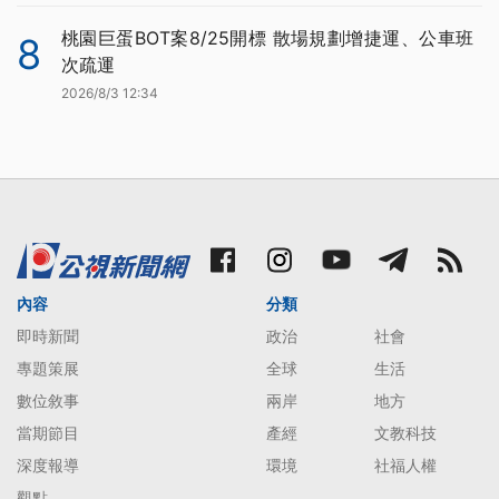
桃園巨蛋BOT案8/25開標 散場規劃增捷運、公車班
8
次疏運
2026/8/3 12:34
內容
分類
即時新聞
政治
社會
專題策展
全球
生活
數位敘事
兩岸
地方
當期節目
產經
文教科技
深度報導
環境
社福人權
觀點