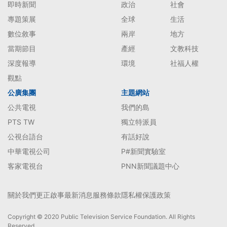
即時新聞
政治
社會
專題策展
全球
生活
數位敘事
兩岸
地方
當期節目
產經
文教科技
深度報導
環境
社福人權
觀點
公廣集團
主題網站
公共電視
我們的島
PTS TW
獨立特派員
公視台語台
有話好說
中華電視公司
P#新聞實驗室
客家電視台
PNN新聞議題中心
關於我們
更正啟事
最新消息
服務條款
隱私權保護政策
Copyright © 2020 Public Television Service Foundation. All Rights
Reserved.