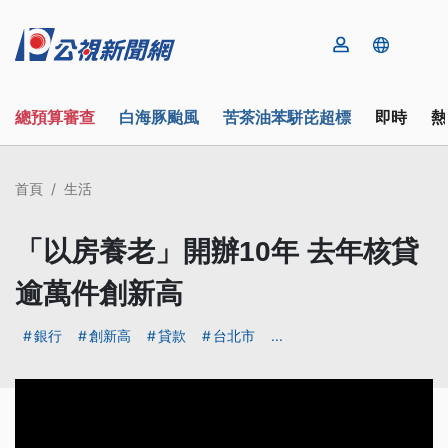
總預算審查
白海豚颱風
苦茶油苯駢芘超標
即時
熱
首頁
生活
「以房養老」開辦10年 去年核貸
逾萬件創新高
銀行
創新高
貸款
台北市
...