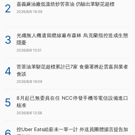
嘉義麻油廠低溫焙炒苦茶油 仍驗出苯駢芘超標
2
2026/8/6 19:39
光纖無人機遺留纜線遍布森林 烏克蘭指控造成生態
3
隱憂
2026/8/6 15:51
苦茶油苯駢芘超標累計已7家 食藥署將赴雲嘉與業者
4
會談
2026/8/8 19:09
8月起已無委員在任 NCC停發手機等電信設備進口
5
核准
2026/8/6 12:58
控Uber Eats給薪未一單一計 外送員團體揚言提告加
6