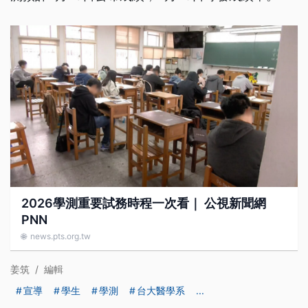
2026學測重要試務時程一次看｜ 公視新聞網
PNN
🌐
news.pts.org.tw
姜筑
/
編輯
宣導
學生
學測
台大醫學系
...