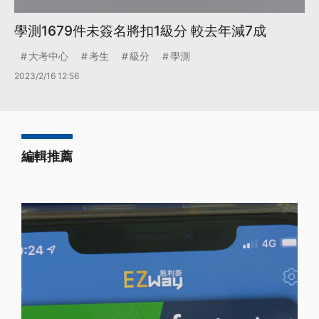
學測1679件未簽名將扣1級分 較去年減7成
大考中心
考生
級分
學測
2023/2/16 12:56
編輯推薦