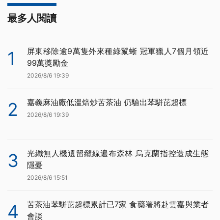
最多人閱讀
屏東移除逾9萬隻外來種綠鬣蜥 冠軍獵人7個月領近
1
99萬獎勵金
2026/8/6 19:39
嘉義麻油廠低溫焙炒苦茶油 仍驗出苯駢芘超標
2
2026/8/6 19:39
光纖無人機遺留纜線遍布森林 烏克蘭指控造成生態
3
隱憂
2026/8/6 15:51
苦茶油苯駢芘超標累計已7家 食藥署將赴雲嘉與業者
4
會談