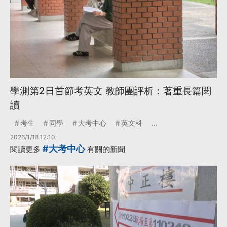
學測第2日首節考英文 教師團評析：著重長篇閱
讀
考生
同學
大考中心
英文科
...
2026/1/18 12:10
#大考中心
閱讀更多
有關的新聞