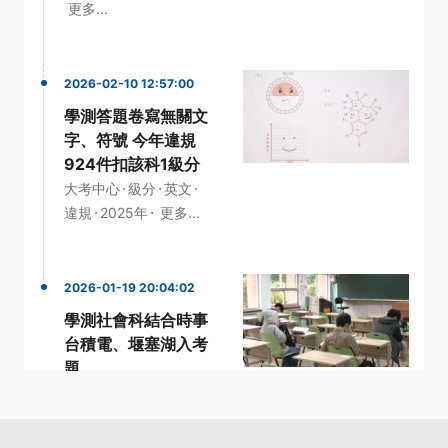
更多...
2026-02-10 12:57:00
學測答題卷寫無關文
字、符號 今年違規
924件扣該科1級分
·
·
·
大考中心
級分
英文
·
·
違規
2025年
更多...
2026-01-19 20:04:02
學測社會科結合時事
台積電、堰塞湖入考
題
·
·
堰塞湖
大考中心
·
·
·
社會科
缺考率
考生
更多...