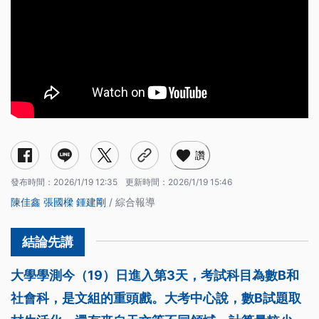
讚
發布時間：
2026/1/19 12:35
更新時間：
2026/1/19 15:46
陳佳鑫
張國樑
鍾建剛
/ 綜合報導
大學學測今（19）日進入第3天，考試科目為數B和
社會科，是文組的重頭戲。大考中心說，數B試題取