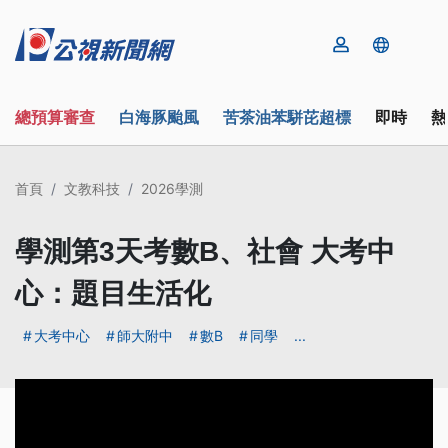
總預算審查
白海豚颱風
苦茶油苯駢芘超標
即時
熱
首頁
文教科技
2026學測
學測第3天考數B、社會 大考中
心：題目生活化
大考中心
師大附中
數B
同學
...