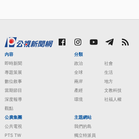
內容
分類
即時新聞
政治
社會
專題策展
全球
生活
數位敘事
兩岸
地方
當期節目
產經
文教科技
深度報導
環境
社福人權
觀點
公廣集團
主題網站
公共電視
我們的島
PTS TW
獨立特派員