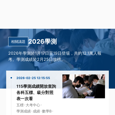
2026學測
相關議題
2026年學測於1月17日至19日登場，共約12.1萬人報
考。學測成績於2月25日放榜。
2026-02-25 12:15:55
115學測成績開放查詢
各科五標、級分對照
表一次看
·
·
五標
大考中心
·
·
·
學測成績
成績
數學B