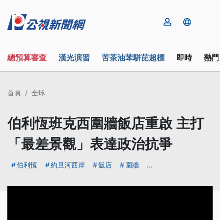
總預算審查
漢光演習
苦茶油苯駢芘超標
即時
熱門
首頁
全球
伯利恆班克西圍牆飯店重啟 主打
「最差景觀」表達政治抗爭
伯利恆
約旦河西岸
飯店
圍牆
...