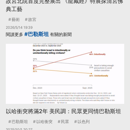
故宮北院首度完整展出 《龍藏經》特展探清宮佛
典工藝
藝術
故宮
2026/5/14 19:39
#巴勒斯坦
閱讀更多
有關的新聞
以哈衝突將滿2年 美民調：民眾更同情巴勒斯坦
巴勒斯坦
以哈衝突
民眾
以色列
2025/10/1 20:27