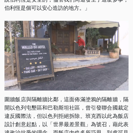
伯利恆是個可以安心造訪的地方。」
圍牆飯店與隔離牆比鄰，這面佈滿塗鴉的隔離牆，隔
開以色列屯墾區和巴勒斯坦社區，曾引發聯合國裁定
違反國際法，但以色列拒絕拆除。班克西以此為飯店
設計創意起點，以「世界最差景觀」為號召，藉此表
達政治抗爭的理念。而飯店內也多所巧思，到處可見