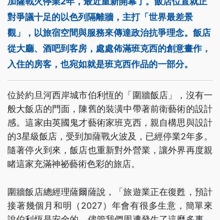
加薩戰火停業2年，最近重新開幕了。飯店位置就正
對爭議十足的以色列隔離牆，主打「世界最差景
觀」，以旅宿空間與服務來傳達政治抗爭理念。飯店
從大廳、酒吧到客房，處處佈滿班克西的創意畫作，
入住的房客，也宛如就是班克西作品的一部分。
位於約旦河西岸城市伯利恆的「圍牆飯店」，沒有一
般大飯店的門面，陳舊的裝潢中帶著前衛藝術的設計
感。這家由英國鬼才藝術家班克西，親自構思與設計
的3星級飯店，受到加薩戰火波及，已經停業2年多。
隨著停火到來，飯店也重新對外營業，讓外界再度親
睹這家充滿神祕藝術色彩的旅店。
圍牆飯店總經理薩爾薩說，「旅遊業正在復甦，預計
接著幾個月和明（2027）年會有很多生意，簡單來
說伯利恆是安全的，儘管我們周遭發生了這麼多事，