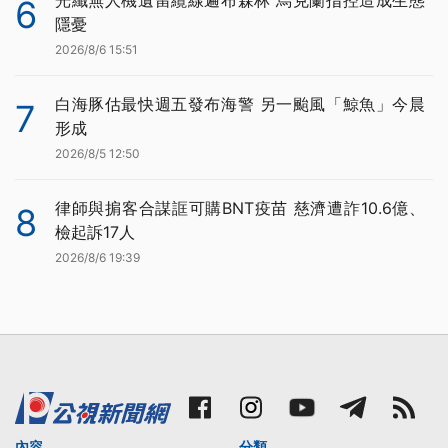
6
隱憂
2026/8/6 15:51
白海豚估最快週五發布海警 另一颱風「鯨魚」今晨
7
形成
2026/8/5 12:50
律師與掮客合謀誆可購BNT疫苗 慈濟遭詐10.6億、
8
檢起訴17人
2026/8/6 19:39
內容
分類