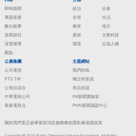
即時新聞
政治
社會
專題策展
全球
生活
數位敘事
兩岸
地方
當期節目
產經
文教科技
深度報導
環境
社福人權
觀點
公廣集團
主題網站
公共電視
我們的島
PTS TW
獨立特派員
公視台語台
有話好說
中華電視公司
P#新聞實驗室
客家電視台
PNN新聞議題中心
關於我們
更正啟事
最新消息
服務條款
隱私權保護政策
Copyright © 2020 Public Television Service Foundation. All Rights