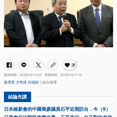
讚
發布時間：
2026/1/9 12:44
更新時間：
2026/1/9 17:16
葉霈萱
方雋淮
邱福財
/ 綜合報導
日本維新會的中國裔參議員石平近期訪台，今（9）