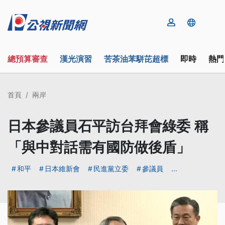
總預算審查
漢光演習
苦茶油苯駢芘超標
即時
熱門
首頁
兩岸
日本參議員石平訪台拜會綠委 稱
「與中對話需有國防做後盾」
和平
日本維新會
民進黨立委
參議員
...