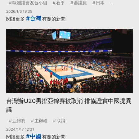
歐洲議會友台小組
石平
參議員
日本
...
2026/1/6 19:39
#台灣
閱讀更多
有關的新聞
台灣辦U20男排亞錦賽被取消 排協證實中國提異
議
亞錦賽
主辦權
取消
2024/1/17 12:31
#中國
閱讀更多
有關的新聞