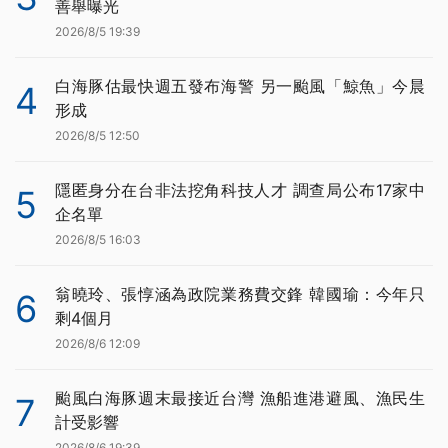
善舉曝光
2026/8/5 19:39
白海豚估最快週五發布海警 另一颱風「鯨魚」今晨
4
形成
2026/8/5 12:50
隱匿身分在台非法挖角科技人才 調查局公布17家中
5
企名單
2026/8/5 16:03
翁曉玲、張惇涵為政院業務費交鋒 韓國瑜：今年只
6
剩4個月
2026/8/6 12:09
颱風白海豚週末最接近台灣 漁船進港避風、漁民生
7
計受影響
2026/8/6 19:39