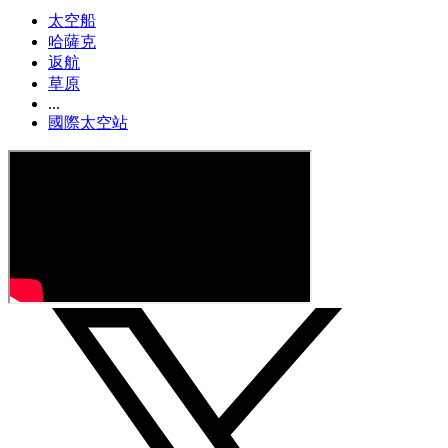
太空船
哈薩克
返航
草原
...
國際太空站