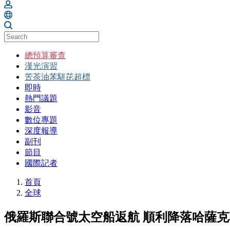
總預算審查
漢光演習
苦茶油苯駢芘超標
即時
熱門議題
影音
數位專題
深度報導
副刊
節目
國際記者
首頁
全球
俄羅斯聯合號太空船返航 順利降落哈薩克