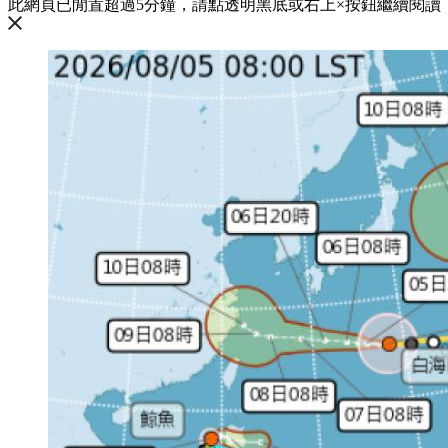
此網頁已閒置超過5分鐘，請點透明黑底或右上×按鈕繼續閱讀