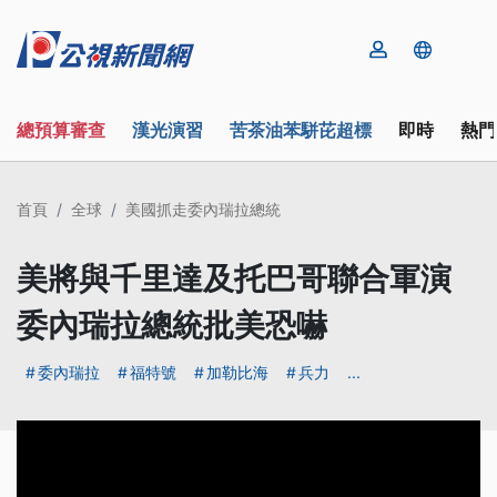
總預算審查
漢光演習
苦茶油苯駢芘超標
即時
熱門
首頁
全球
美國抓走委內瑞拉總統
美將與千里達及托巴哥聯合軍演
委內瑞拉總統批美恐嚇
委內瑞拉
福特號
加勒比海
兵力
...