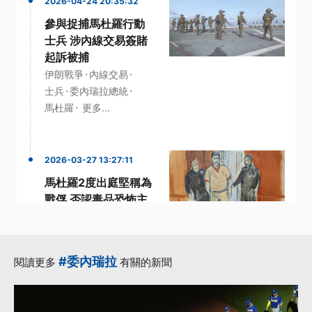
2026-04-24 20:35:32
參與捉捕馬杜羅行動
士兵 涉內線交易簽賭
起訴被捕
·
·
伊朗戰爭
內線交易
·
·
士兵
委內瑞拉總統
·
馬杜羅
更多...
2026-03-27 13:27:11
馬杜羅2度出庭堅稱為
戰俘 否認毒品恐怖主
義等多項罪名
·
Donald Trump
·
委內瑞拉
毒品恐怖主義
#委內瑞拉
閱讀更多
有關的新聞
·
·
·
美國政府
馬杜羅
更多...