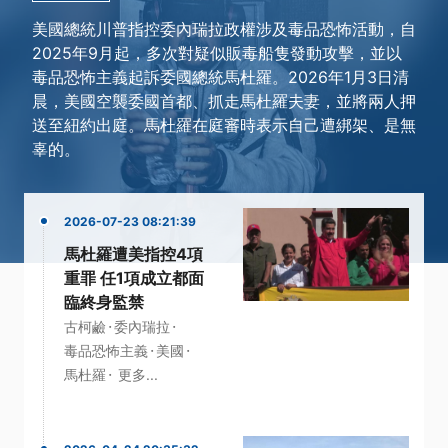
美國總統川普指控委內瑞拉政權涉及毒品恐怖活動，自
2025年9月起，多次對疑似販毒船隻發動攻擊，並以
毒品恐怖主義起訴委國總統馬杜羅。2026年1月3日清
晨，美國空襲委國首都、抓走馬杜羅夫妻，並將兩人押
送至紐約出庭。馬杜羅在庭審時表示自己遭綁架、是無
辜的。
2026-07-23 08:21:39
馬杜羅遭美指控4項
重罪 任1項成立都面
臨終身監禁
·
·
古柯鹼
委內瑞拉
·
·
毒品恐怖主義
美國
·
馬杜羅
更多...