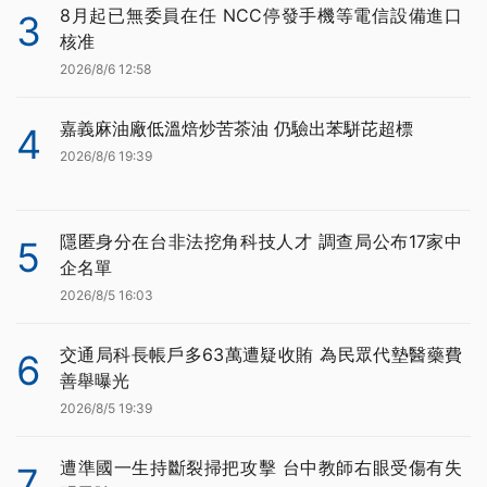
8月起已無委員在任 NCC停發手機等電信設備進口
3
核准
2026/8/6 12:58
嘉義麻油廠低溫焙炒苦茶油 仍驗出苯駢芘超標
4
2026/8/6 19:39
隱匿身分在台非法挖角科技人才 調查局公布17家中
5
企名單
2026/8/5 16:03
交通局科長帳戶多63萬遭疑收賄 為民眾代墊醫藥費
6
善舉曝光
2026/8/5 19:39
遭準國一生持斷裂掃把攻擊 台中教師右眼受傷有失
7