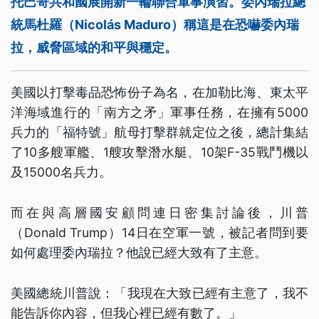
托巴哥共和國展開新一輪聯合軍事演習。委內瑞拉總
統馬杜羅（Nicolás Maduro）稱這是在恐嚇委內瑞
拉，威脅區域的和平與穩定。
美國以打擊毒品恐怖份子為名，在加勒比海、東太平
洋海域進行的「南方之矛」軍事任務，在擁有5000
兵力的「福特號」航母打擊群就定位之後，總計集結
了10多艘軍艦、1艘攻擊潛水艇、10架F-35戰鬥機以
及15000名兵力。
而在與高層國安顧問連日密集討論後，川普
（Donald Trump）14日在空軍一號，被記者問到要
如何處理委內瑞拉？他說已經大致有了主意。
美國總統川普說：「我現在大致已經有主意了，我不
能告訴你內容，但我心裡已經有數了。」