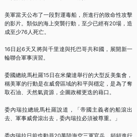
美軍當天公布了一段對運毒船，所進行的致命性攻擊
的影片。類似的海上突襲行動，至少已經有20場，造
成至少76人死亡。
16日起6天又將與千里達與托巴哥共和國，展開新一
輪聯合軍事演習。
委國總統馬杜羅15日在米蘭達舉行的大型反美集會，
稱美軍的行動是在威脅區域的和平與穩定，是為了奪
取石油、天然氣資源，企圖政權更迭的藉口。
委內瑞拉總統馬杜羅說道，「帝國主義者的船滾出
去、軍事威脅滾出去，委內瑞拉必須被尊重。」
委內瑞拉日前也動員20萬陸海空三軍官兵，頻頻進行