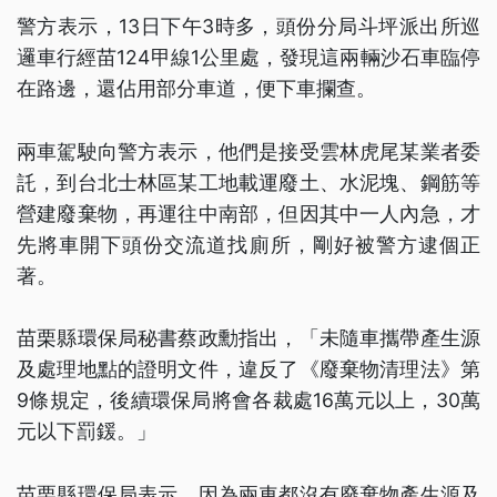
警方表示，13日下午3時多，頭份分局斗坪派出所巡
邏車行經苗124甲線1公里處，發現這兩輛沙石車臨停
在路邊，還佔用部分車道，便下車攔查。
兩車駕駛向警方表示，他們是接受雲林虎尾某業者委
託，到台北士林區某工地載運廢土、水泥塊、鋼筋等
營建廢棄物，再運往中南部，但因其中一人內急，才
先將車開下頭份交流道找廁所，剛好被警方逮個正
著。
苗栗縣環保局秘書蔡政勳指出，「未隨車攜帶產生源
及處理地點的證明文件，違反了《廢棄物清理法》第
9條規定，後續環保局將會各裁處16萬元以上，30萬
元以下罰鍰。」
苗栗縣環保局表示，因為兩車都沒有廢棄物產生源及