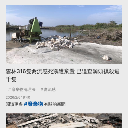
雲林316隻禽流感死鵝遭棄置 已追查源頭撲殺逾
千隻
廢棄物清理法
禽流感
2026/2/6 19:40
#廢棄物
閱讀更多
有關的新聞