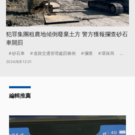
犯罪集團租農地傾倒廢棄土方 警方獲報攔查砂石
車開罰
砂石車
道路交通管理處罰條例
攔查
環保局
...
2024/8/8 12:31
編輯推薦