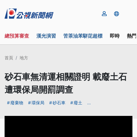
總預算審查
漢光演習
苦茶油苯駢芘超標
即時
熱門
首頁
地方
砂石車無清運相關證明 載廢土石
遭環保局開罰調查
廢棄物
環保局
砂石車
廢土
...