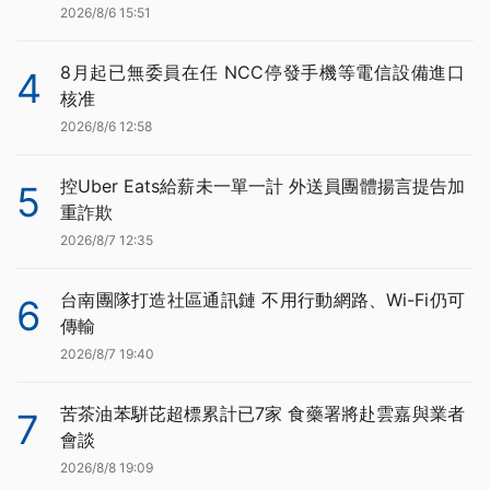
2026/8/6 15:51
8月起已無委員在任 NCC停發手機等電信設備進口
4
核准
2026/8/6 12:58
控Uber Eats給薪未一單一計 外送員團體揚言提告加
5
重詐欺
2026/8/7 12:35
台南團隊打造社區通訊鏈 不用行動網路、Wi-Fi仍可
6
傳輸
2026/8/7 19:40
苦茶油苯駢芘超標累計已7家 食藥署將赴雲嘉與業者
7
會談
2026/8/8 19:09