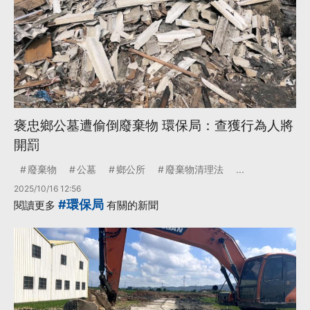
褒忠鄉公墓遭偷倒廢棄物 環保局：查獲行為人將
開罰
廢棄物
公墓
鄉公所
廢棄物清理法
...
2025/10/16 12:56
#環保局
閱讀更多
有關的新聞