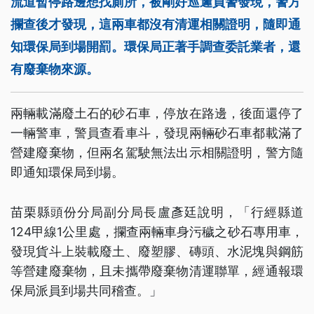
流道暫停路邊想找廁所，被剛好巡邏員警發現，警方
攔查後才發現，這兩車都沒有清運相關證明，隨即通
知環保局到場開罰。環保局正著手調查委託業者，還
有廢棄物來源。
兩輛載滿廢土石的砂石車，停放在路邊，後面還停了
一輛警車，警員查看車斗，發現兩輛砂石車都載滿了
營建廢棄物，但兩名駕駛無法出示相關證明，警方隨
即通知環保局到場。
苗栗縣頭份分局副分局長盧彥廷說明，「行經縣道
124甲線1公里處，攔查兩輛車身污穢之砂石專用車，
發現貨斗上裝載廢土、廢塑膠、磚頭、水泥塊與鋼筋
等營建廢棄物，且未攜帶廢棄物清運聯單，經通報環
保局派員到場共同稽查。」