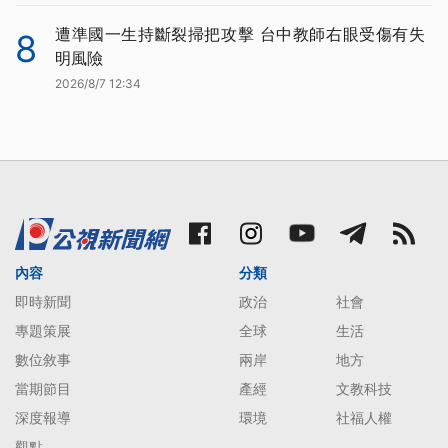
遭準國一生持斷裂掃把攻擊 台中教師右眼受傷有失
8
明風險
2026/8/7 12:34
內容
分類
即時新聞
政治
社會
專題策展
全球
生活
數位敘事
兩岸
地方
當期節目
產經
文教科技
深度報導
環境
社福人權
觀點