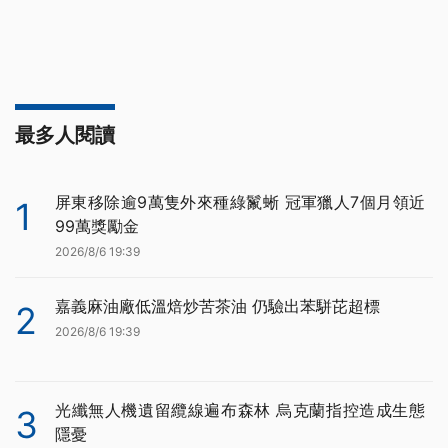
最多人閱讀
屏東移除逾9萬隻外來種綠鬣蜥 冠軍獵人7個月領近
1
99萬獎勵金
2026/8/6 19:39
嘉義麻油廠低溫焙炒苦茶油 仍驗出苯駢芘超標
2
2026/8/6 19:39
光纖無人機遺留纜線遍布森林 烏克蘭指控造成生態
3
隱憂