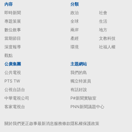
內容
分類
即時新聞
政治
社會
專題策展
全球
生活
數位敘事
兩岸
地方
當期節目
產經
文教科技
深度報導
環境
社福人權
觀點
公廣集團
主題網站
公共電視
我們的島
PTS TW
獨立特派員
公視台語台
有話好說
中華電視公司
P#新聞實驗室
客家電視台
PNN新聞議題中心
關於我們
更正啟事
最新消息
服務條款
隱私權保護政策