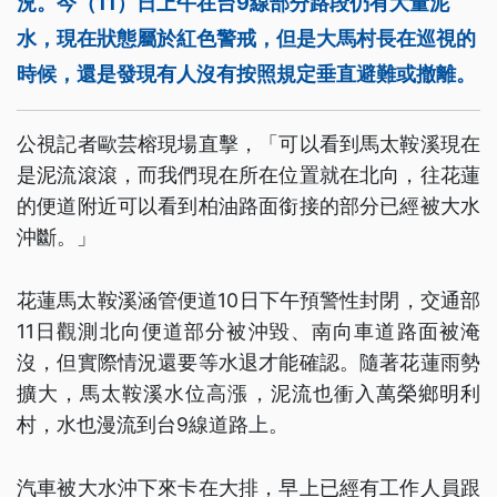
況。今（11）日上午在台9線部分路段仍有大量泥
水，現在狀態屬於紅色警戒，但是大馬村長在巡視的
時候，還是發現有人沒有按照規定垂直避難或撤離。
公視記者歐芸榕現場直擊，「可以看到馬太鞍溪現在
是泥流滾滾，而我們現在所在位置就在北向，往花蓮
的便道附近可以看到柏油路面銜接的部分已經被大水
沖斷。」
花蓮馬太鞍溪涵管便道10日下午預警性封閉，交通部
11日觀測北向便道部分被沖毀、南向車道路面被淹
沒，但實際情況還要等水退才能確認。隨著花蓮雨勢
擴大，馬太鞍溪水位高漲，泥流也衝入萬榮鄉明利
村，水也漫流到台9線道路上。
汽車被大水沖下來卡在大排，早上已經有工作人員跟