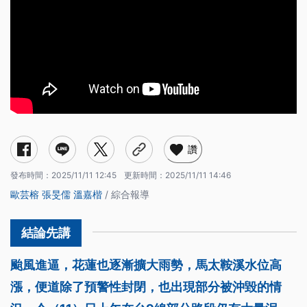
讚
發布時間：
2025/11/11 12:45
更新時間：
2025/11/11 14:46
歐芸榕
張旻儒
溫嘉楷
/ 綜合報導
颱風進逼，花蓮也逐漸擴大雨勢，馬太鞍溪水位高
漲，便道除了預警性封閉，也出現部分被沖毀的情