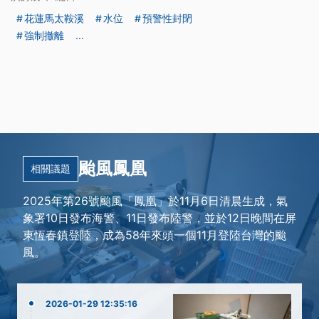
花蓮馬太鞍溪
水位
預警性封閉
強制撤離
...
颱風鳳凰
相關議題
2025年第26號颱風「鳳凰」於11月6日清晨生成，氣
象署10日發布海警、11日發布陸警，並於12日晚間在屏
東恆春鎮登陸，成為58年來頭一個11月登陸台灣的颱
風。
2026-01-29 12:35:16