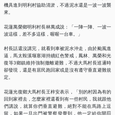
機具進到明利村協助清淤，不過泥水還是一波一波襲
來。
花蓮萬榮鄉明利村長林萬成說：「一陣一陣、一波一
波這樣，差不多這樣，喔喔一台車。」
村長話還沒講完，就看到車被泥水沖走，由於颱風進
逼，馬太鞍溪堰塞湖持續紅色警戒，鳳林、萬榮和光
復等3鄉鎮維持強制撤離避難，不過大馬村長巡邏時
卻發現，還是有居民跑回家或是沒有遵守垂直避難規
定。
花蓮光復鄉大馬村長王梓安表示，「別的村因為有的
回到家裡去，怎麼家裡還看到有一些村民，我就跟他
們講說，就算你們垂直避難，絕對不能在馬路上逗
留，如果一旦出門被警察發覺到，他一定給你開罰