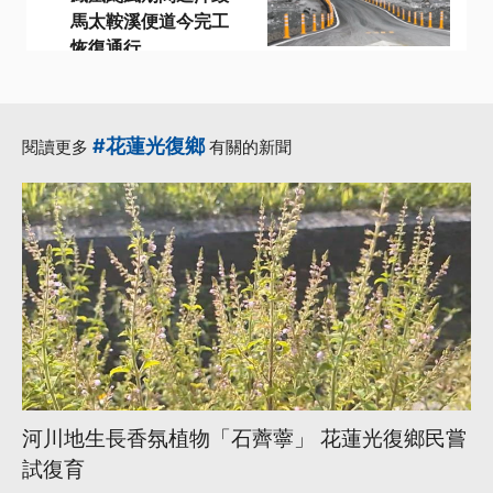
馬太鞍溪便道今完工
恢復通行
·
·
·
台9線
堤防
水利署
·
·
馬太鞍溪
鳳凰颱風
更多...
#花蓮光復鄉
閱讀更多
有關的新聞
河川地生長香氛植物「石薺薴」 花蓮光復鄉民嘗
試復育