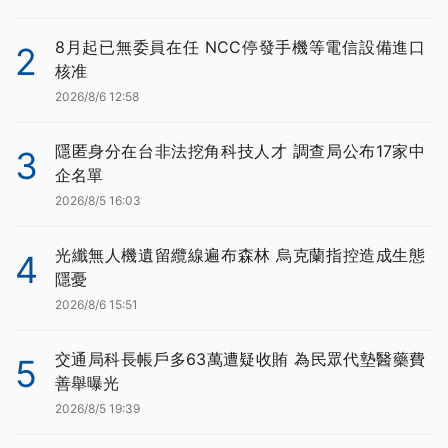
8月起已無委員在任 NCC停發手機等電信設備進口
2
核准
2026/8/6 12:58
隱匿身分在台非法挖角科技人才 調查局公布17家中
3
企名單
2026/8/5 16:03
光纖無人機遺留纜線遍布森林 烏克蘭指控造成生態
4
隱憂
2026/8/6 15:51
交通局科長帳戶多63萬遭疑收賄 為民眾代墊醫藥費
5
善舉曝光
2026/8/5 19:39