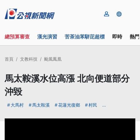
總預算審查
漢光演習
苦茶油苯駢芘超標
即時
熱門
首頁
文教科技
颱風鳳凰
馬太鞍溪水位高漲 北向便道部分
沖毀
大馬村
馬太鞍溪
花蓮光復鄉
村民
...