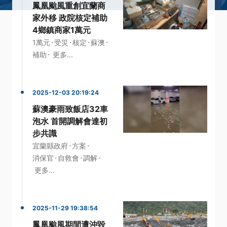
鳳凰颱風重創宜蘭商
家外移 政院核定補助
4鄉鎮商家1萬元
·
·
·
·
1萬元
受災
核定
蘇澳
·
補助
更多...
2025-12-03 20:19:24
蘇澳豪雨致飯店32車
泡水 首開調解會達初
步共識
·
·
宜蘭縣政府
方案
·
·
·
消保官
自救會
調解
更多...
2025-11-29 19:38:54
鳳凰颱風期間遭沖毀