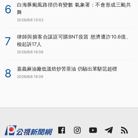
白海豚颱風路徑仍有變數 氣象署：不會形成三颱共
6
舞
2026/8/6 13:02
律師與掮客合謀誆可購BNT疫苗 慈濟遭詐10.6億、
7
檢起訴17人
2026/8/6 19:39
嘉義麻油廠低溫焙炒苦茶油 仍驗出苯駢芘超標
8
2026/8/6 19:39