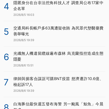
隱匿身分在台非法挖角科技人才 調查局公布17家中
4
企名單
2026/8/5 16:03
交通局科長帳戶多63萬遭疑收賄 為民眾代墊醫藥費
5
善舉曝光
2026/8/5 19:39
光纖無人機遺留纜線遍布森林 烏克蘭指控造成生態
6
隱憂
2026/8/6 15:51
律師與掮客合謀誆可購BNT疫苗 慈濟遭詐10.6億、
7
檢起訴17人
2026/8/6 19:39
白海豚估最快週五發布海警 另一颱風「鯨魚」今晨
8