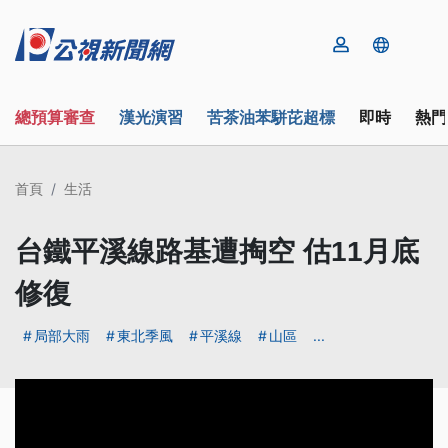
總預算審查
漢光演習
苦茶油苯駢芘超標
即時
熱門
首頁
生活
台鐵平溪線路基遭掏空 估11月底
修復
局部大雨
東北季風
平溪線
山區
...