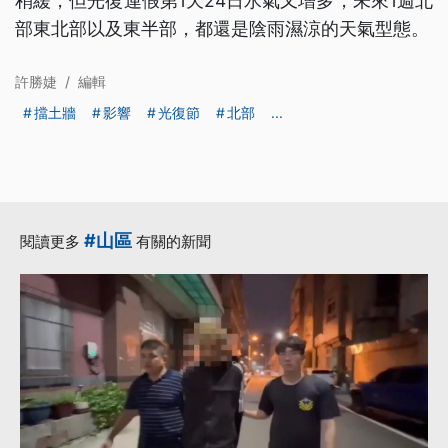
稍緩，但光復連假第1天24日水氣又增多，未來1週北
部東北部以及東半部，都還是陰雨濕涼的天氣型態。
許勝婕
/
編輯
擋土牆
影響
光復節
北部
...
#山區
閱讀更多
有關的新聞