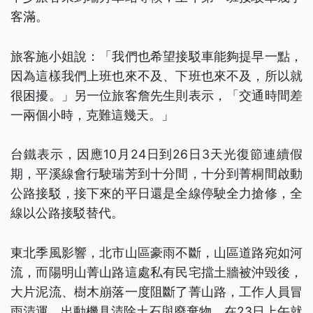
客滿。
旅客施小姐說：「我們也希望接駁車能夠提早一點，
因為這樣我們上班也來不及、下班也來不及，所以就
很困擾。」另一位旅客詹先生則表示，「交通時間差
一兩個小時，克難這幾天。」
台鐵表示，因應10月24日到26日3天光復節連續假
期，平溪線會行駛瑞芳到十分間，十分到菁桐間啟動
公路接駁，接下來的平日還是全線停駛全力搶修，全
線以公路接駁替代。
東北季風影響，北市山區豪雨不斷，山區道路宛如河
流，而陽明山菁山路這處私有民宅擋土牆被沖毀後，
大片泥流、樹木崩落一度阻斷了菁山路，工作人員冒
雨清運，出動機具清除土石與廢棄物，在23日上午就