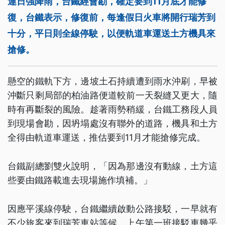
連日強降雨，台鐵經會勘，確定要到11月底才能修
復，台鐵表示，修復前，每逢假日火車將開行瑞芳到
十分，平日則全線停駛，以便軌道車運送土方機具來
搶修。
懸空的鐵軌下方，邊坡土石持續遭到雨水沖刷，早被
沖斷只剩局部的柏油路便道較前一天裂縫又更大，隨
時有再斷裂的風險。趁著雨勢稍緩，台鐵工務段人員
到現場會勘，因坍塌處沒有聯外的道路，機具和土方
全得由軌道車運送，推估要到11月才能搶修完成。
台鐵副總劉雙火說明，「因為那邊沒有動線，土方這
些要由鐵路載進去現場施作填補。」
因應平溪線停駛，台鐵繼續啟動公路接駁，一早就有
不少旅客來到瑞芳車站等候，上午第一班接駁車幾乎