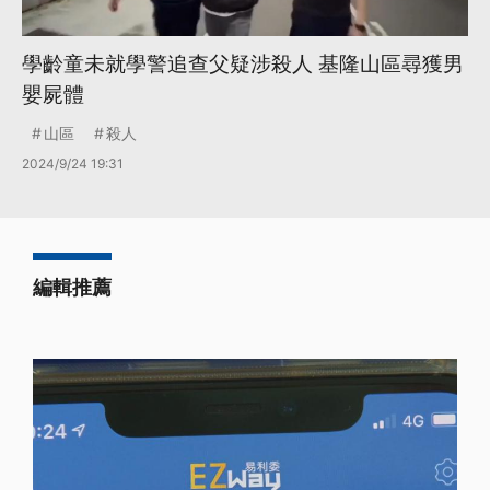
學齡童未就學警追查父疑涉殺人 基隆山區尋獲男
嬰屍體
山區
殺人
2024/9/24 19:31
編輯推薦