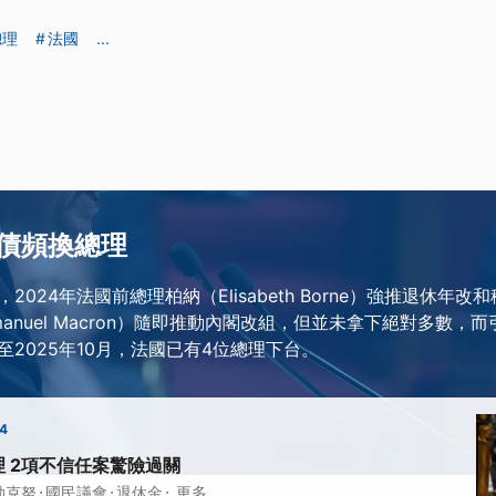
總理
法國
...
債頻換總理
2024年法國前總理柏納（Elisabeth Borne）強推退休年
anuel Macron）隨即推動內閣改組，但並未拿下絕對多數，
2025年10月，法國已有4位總理下台。
44
 2項不信任案驚險過關
·
·
·
勒克努
國民議會
退休金
更多...