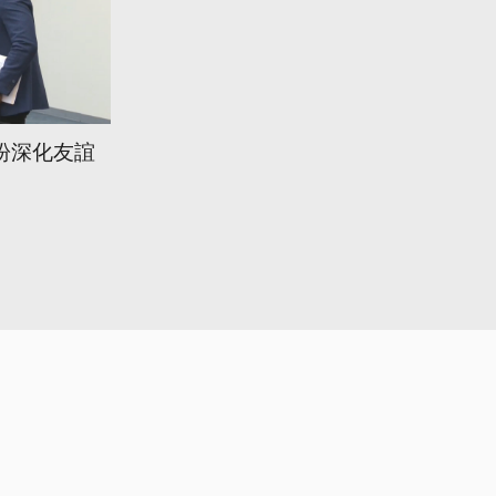
盼深化友誼