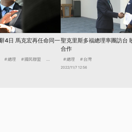
辭4日 馬克宏再任命同一
聖克里斯多福總理率團訪台 
合作
總理
國民聯盟
...
總理
台灣
2022/11/7 12:56