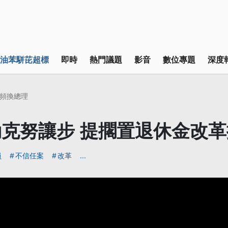
油苯駢芘超標
即時
熱門議題
影音
數位專題
深度
頻換總理
克努讓步 提擱置退休金改
員
不信任案
改革
...