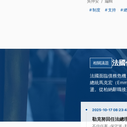
吳仲安
/
編輯
制度
支持
法國
相關議題
法國面臨債務危機，
總統馬克宏（Emm
盪。從柏納辭職後至
2025-10-17 08:23:
勒克努回任法總理
·
·
不信任案
保守派