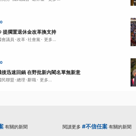
00
步 提擱置退休金改革換支持
·
·
·
國會議員
改革
社會黨
更多...
00
職後迅速回鍋 在野批新內閣名單無新意
·
·
·
國民聯盟
總理
辭職
更多...
案
#不信任案
有關的新聞
閱讀更多
有關的新聞