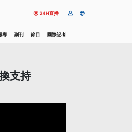
24H直播
報導
副刊
節目
國際記者
革換支持