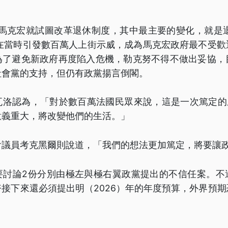
，馬克宏就試圖改革退休制度，其中最主要的變化，就是
。在當時引發數百萬人上街示威，成為馬克宏政府最不受歡
為了避免新政府再度陷入危機，勒克努不得不做出妥協，
社會黨的支持，但仍有政黨揚言倒閣。
瓦洛認為，「對於數百萬法國民眾來說，這是一次篤定的勝
意義重大，將改變他們的生活。」
會議員考克黑爾則說道，「我們的想法更加篤定，將要讓
要討論2份分別由極左與極右翼政黨提出的不信任案。不
接下來還必須提出明（2026）年的年度預算，外界預