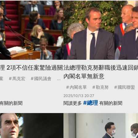
理 2項不信任案驚險過關
法總理勒克努辭職後迅速回鍋
內閣名單無新意
案
馬克宏
國民議會
...
內閣名單
勒克努
國民聯盟
2025/10/13 20:27
#總理
有關的新聞
閱讀更多
有關的新聞