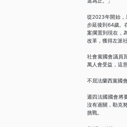
選為止。」
從2023年開始
步延後到64歲
案擱置到現在，
改革，獲得左派
社會黨國會議員
萬人會受益，這
不屈法蘭西黨國
週四法國國會將
沒有過關，勒克努
挑戰。