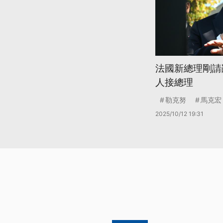
法國新總理剛請
人接總理
勒克努
馬克宏
2025/10/12 19:31