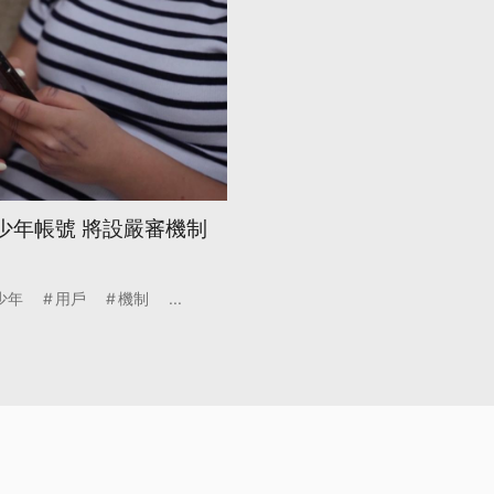
推青少年帳號 將設嚴審機制
少年
用戶
機制
...