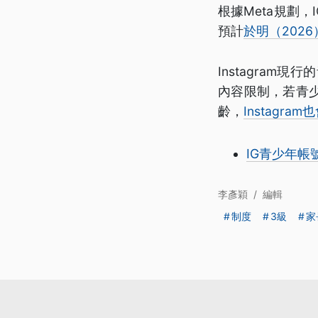
根據Meta規劃
預計
於明（202
Instagra
內容限制，若青
齡，
Instagr
IG青少年
李彥穎
/
編輯
制度
3級
家