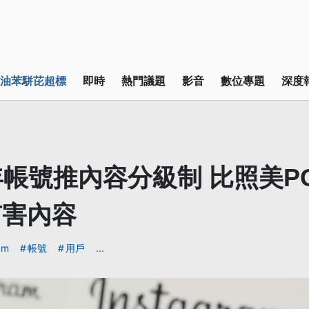
油苯駢芘超標
即時
熱門議題
影音
數位專題
深度
年帳號推內容分級制 比照美PG
有害內容
am
帳號
用戶
...