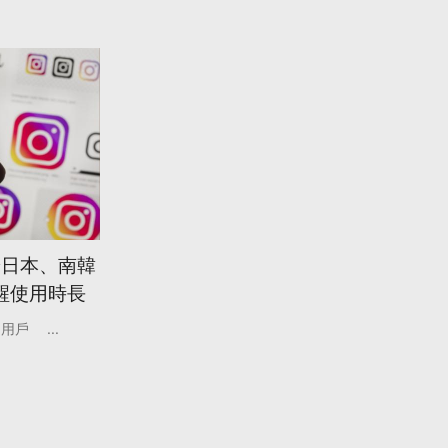
」於日本、南韓
醒使用時長
用戶
...