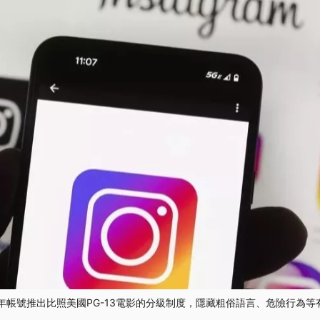
對青少年帳號推出比照美國PG-13電影的分級制度，隱藏粗俗語言、危險行為