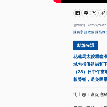
發布時間：
2025/9/29 07:
陳奐宇
許政俊
陳昌維
花蓮馬太鞍堰塞
域包括佛祖街和
（28）日中午
報聲響，避免民
街上志工倉促逃