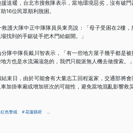
馳援送暖，台北市搜救隊表示，當地環境惡劣，沒有破門
助16位民眾順利脫困。
一救護大隊中正中隊隊員吳東亮說：「母子受困在2樓，
現場找到的手鋸徒手把木門給鋸開。」
山分隊中隊長戴川智表示，「有一些地方屋子幾乎都是被
些地方也是水流滿湍急的，我們只能派無人機去做搜索。
假結束日，由於可能會有大量志工回程返家，交通部將會
火車加掛車廂或增加班次的可能性，避免當地混亂影響救
紅色警戒
花蓮縣府
...