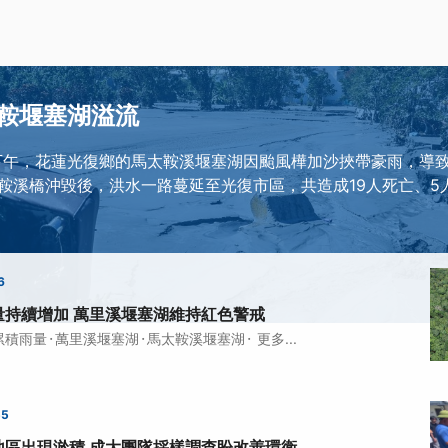
鞍堰塞湖溢流
3日下午，花蓮光復鄉的馬太鞍溪堰塞湖因颱風樺加沙挾帶豪雨，導
鞍溪橋沖毀後，洪水一路蔓延至光復市區，共造成19人死亡、5人
6
量持續增加 萬里溪堰塞湖維持紅色警戒
·
·
·
累積雨量
萬里溪堰塞湖
馬太鞍溪堰塞湖
更多...
55
地區出現淤積 成大團隊採樣調查盼改善環衛