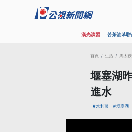
漢光演習
苦茶油苯駢
首頁
生活
馬太鞍
堰塞湖昨
進水
水利署
堰塞湖