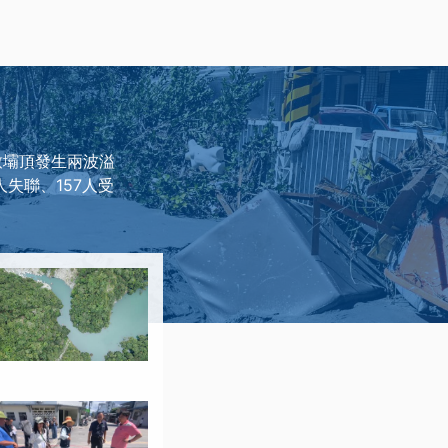
致壩頂發生兩波溢
失聯、157人受