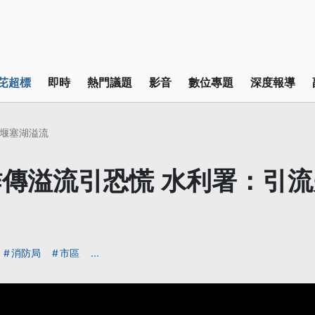
芘超標
即時
熱門議題
影音
數位專題
深度報導
堰塞湖溢流
傳溢流引恐慌 水利署：引
消防局
市區
...