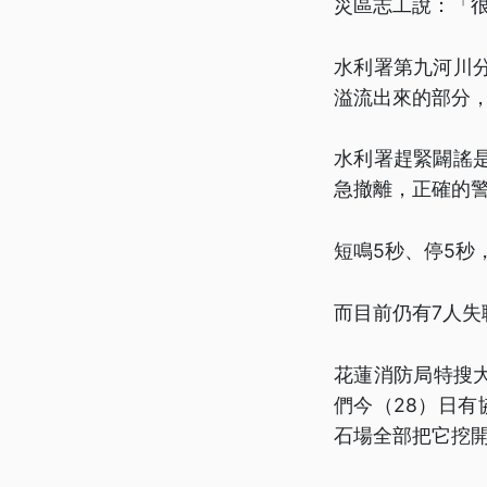
災區志工說：「
水利署第九河川
溢流出來的部分
水利署趕緊闢謠
急撤離，正確的
短鳴5秒、停5秒
而目前仍有7人
花蓮消防局特搜
們今（28）日
石場全部把它挖