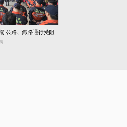
塌 公路、鐵路通行受阻
局