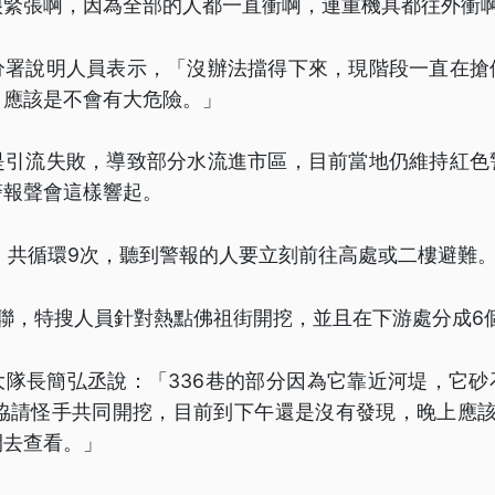
很緊張啊，因為全部的人都一直衝啊，連重機具都往外衝
分署說明人員表示，「沒辦法擋得下來，現階段一直在搶
，應該是不會有大危險。」
是引流失敗，導致部分水流進市區，目前當地仍維持紅色
警報聲會這樣響起。
，共循環9次，聽到警報的人要立刻前往高處或二樓避難
失聯，特搜人員針對熱點佛祖街開挖，並且在下游處分成6
大隊長簡弘丞說：「336巷的部分因為它靠近河堤，它砂
有協請怪手共同開挖，目前到下午還是沒有發現，晚上應該
開去查看。」