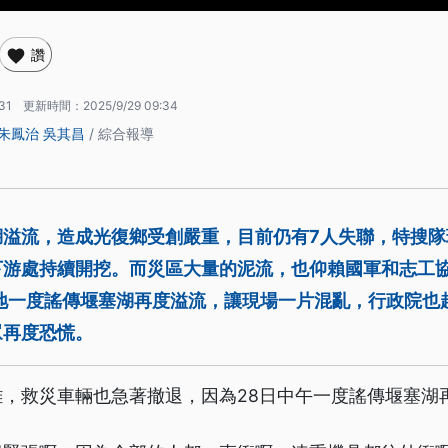
讚
31
更新時間：
2025/9/29 09:34
朱鳳治
吳其昌
/ 綜合報導
湖溢流，造成光復鄉受創嚴重，目前仍有7人失聯，特搜隊
下游處持續開挖。而災區大量的泥流，也仰賴國軍和志工
當地一度謠傳堰塞湖再度溢流，讓現場一片混亂，行政院也
眾再度恐慌。
離，救災車輛也急著撤退，因為28日中午一度謠傳堰塞湖