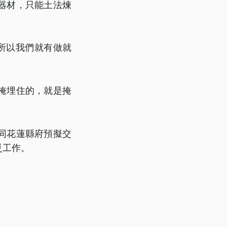
器材，只能土法煉
所以我們就有做就
掩埋住的，就是掩
」
同花蓮縣府預擬交
災工作。