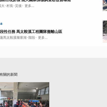
·
·
·
成大
村長
災後
更多...
38
段性任務 馬太鞍溪工程團隊撤離山區
·
·
蓮馬太鞍溪堰塞湖
階段
更多...
有關的新聞