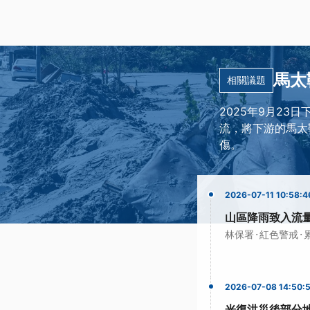
馬太
相關議題
2025年9月2
流，將下游的馬太
傷。
2026-07-11 10:58:4
山區降雨致入流
·
·
林保署
紅色警戒
2026-07-08 14:50:
光復洪災後部分