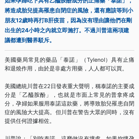
如果孕婦吃下具有乙醯胺酚成分的止痛藥「泰諾」，
將造成胎兒提高罹患自閉症的風險，還有應該等到小
朋友12歲時再打B肝疫苗，因為沒有理由讓他們在剛
出生的24小時之內就立即施打。不過川普這兩項建
議都遭到醫界駁斥。
美國藥局常見的藥品「泰諾」（Tylenol）具有止痛
和退燒作用，由於是非處方用藥，人人都可以買。
美國總統川普在22日發表重大聲明，稱泰諾的主要成
分是「乙醯胺酚」，也就是市面上常見的普拿疼成
分，孕婦如果服用泰諾這款藥，將導致胎兒罹患自閉
症的風險大大提高。但川普在警告大眾的同時，沒有
提供任何證據相佐。
川普說：「別吃泰諾，這麼做沒有壞處，如果妳懷孕