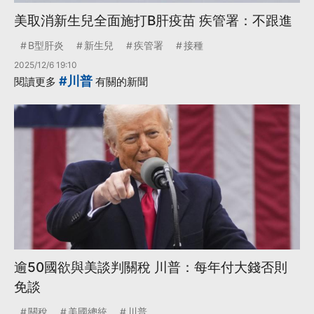
美取消新生兒全面施打B肝疫苗 疾管署：不跟進
B型肝炎
新生兒
疾管署
接種
2025/12/6 19:10
#川普
閱讀更多
有關的新聞
逾50國欲與美談判關稅 川普：每年付大錢否則
免談
關稅
美國總統
川普