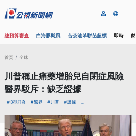
總預算審查
白海豚颱風
苦茶油苯駢芘超標
即時
熱
首頁
全球
川普稱止痛藥增胎兒自閉症風險
醫界駁斥：缺乏證據
B型肝炎
醫界
川普
證據
...