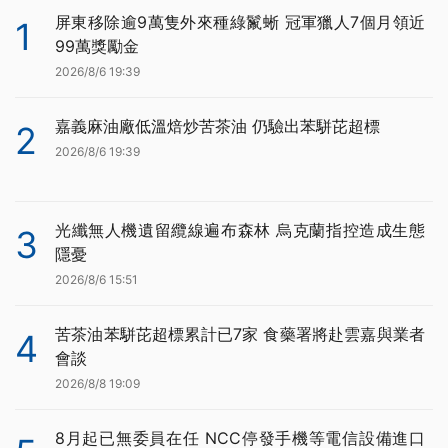
屏東移除逾9萬隻外來種綠鬣蜥 冠軍獵人7個月領近
1
99萬獎勵金
2026/8/6 19:39
嘉義麻油廠低溫焙炒苦茶油 仍驗出苯駢芘超標
2
2026/8/6 19:39
光纖無人機遺留纜線遍布森林 烏克蘭指控造成生態
3
隱憂
2026/8/6 15:51
苦茶油苯駢芘超標累計已7家 食藥署將赴雲嘉與業者
4
會談
2026/8/8 19:09
8月起已無委員在任 NCC停發手機等電信設備進口