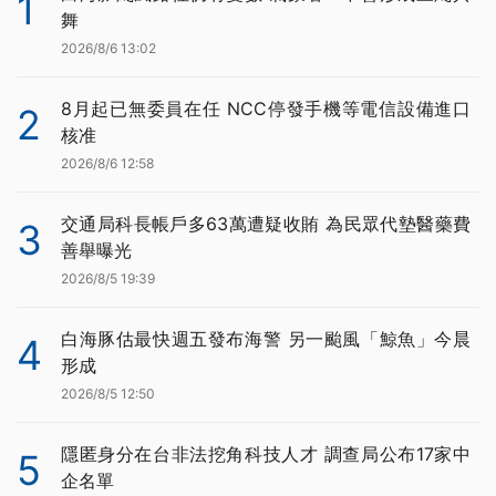
1
舞
2026/8/6 13:02
8月起已無委員在任 NCC停發手機等電信設備進口
2
核准
2026/8/6 12:58
交通局科長帳戶多63萬遭疑收賄 為民眾代墊醫藥費
3
善舉曝光
2026/8/5 19:39
白海豚估最快週五發布海警 另一颱風「鯨魚」今晨
4
形成
2026/8/5 12:50
隱匿身分在台非法挖角科技人才 調查局公布17家中
5
企名單