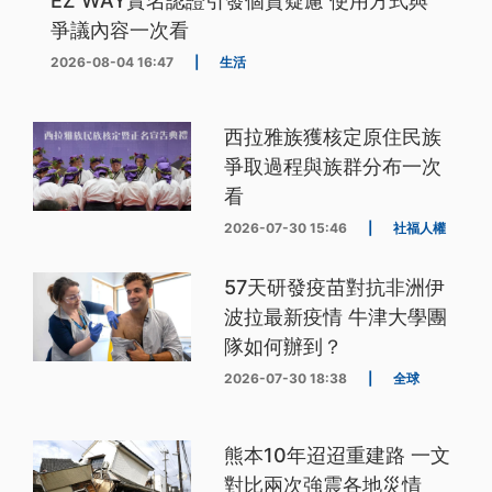
EZ WAY實名認證引發個資疑慮 使用方式與
爭議內容一次看
2026-08-04 16:47
|
生活
西拉雅族獲核定原住民族
爭取過程與族群分布一次
看
2026-07-30 15:46
|
社福人權
57天研發疫苗對抗非洲伊
波拉最新疫情 牛津大學團
隊如何辦到？
2026-07-30 18:38
|
全球
熊本10年迢迢重建路 一文
對比兩次強震各地災情