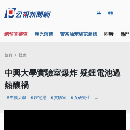
總預算審查
漢光演習
苦茶油苯駢芘超標
即時
熱門
首頁
社會
中興大學實驗室爆炸 疑鋰電池過
熱釀禍
中興大學
鋰電池
實驗室
女研究生
...