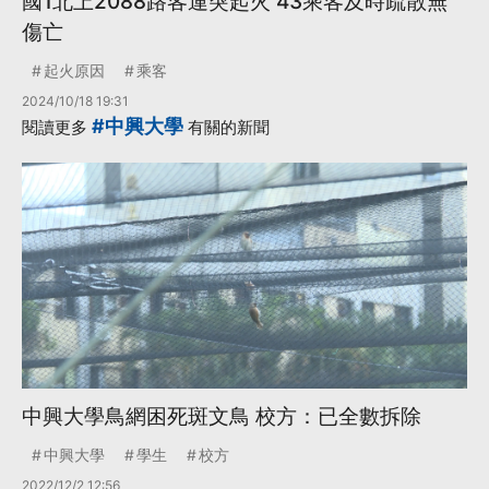
國1北上2088路客運突起火 43乘客及時疏散無
傷亡
起火原因
乘客
2024/10/18 19:31
#中興大學
閱讀更多
有關的新聞
中興大學鳥網困死斑文鳥 校方：已全數拆除
中興大學
學生
校方
2022/12/2 12:56