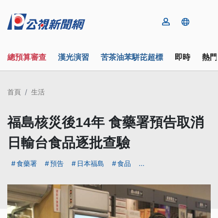
總預算審查
漢光演習
苦茶油苯駢芘超標
即時
熱門
首頁
生活
福島核災後14年 食藥署預告取消
日輸台食品逐批查驗
食藥署
預告
日本福島
食品
...