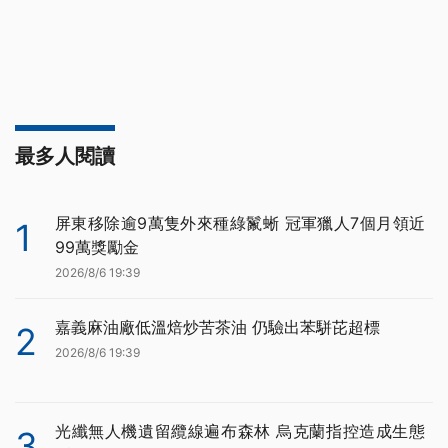
最多人閱讀
屏東移除逾9萬隻外來種綠鬣蜥 冠軍獵人7個月領近
1
99萬獎勵金
2026/8/6 19:39
嘉義麻油廠低溫焙炒苦茶油 仍驗出苯駢芘超標
2
2026/8/6 19:39
光纖無人機遺留纜線遍布森林 烏克蘭指控造成生態
3