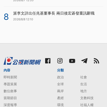
2026/8/7 12:35
派李文詳出任兆基董事長 兩日後宏碁發重訊辭職
8
2026/8/8 12:10
內容
分類
即時新聞
政治
社會
專題策展
全球
生活
數位敘事
兩岸
地方
當期節目
產經
文教科技
深度報導
環境
社福人權