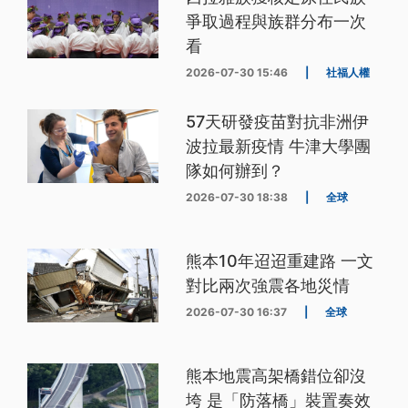
爭取過程與族群分布一次
看
2026-07-30 15:46
|
社福人權
57天研發疫苗對抗非洲伊
波拉最新疫情 牛津大學團
隊如何辦到？
2026-07-30 18:38
|
全球
熊本10年迢迢重建路 一文
對比兩次強震各地災情
2026-07-30 16:37
|
全球
熊本地震高架橋錯位卻沒
垮 是「防落橋」裝置奏效