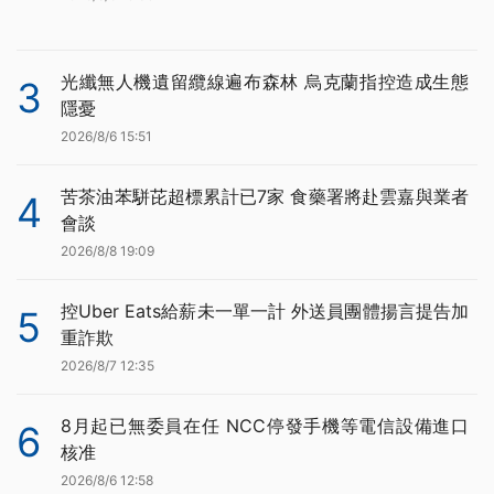
光纖無人機遺留纜線遍布森林 烏克蘭指控造成生態
3
隱憂
2026/8/6 15:51
苦茶油苯駢芘超標累計已7家 食藥署將赴雲嘉與業者
4
會談
2026/8/8 19:09
控Uber Eats給薪未一單一計 外送員團體揚言提告加
5
重詐欺
2026/8/7 12:35
8月起已無委員在任 NCC停發手機等電信設備進口
6
核准
2026/8/6 12:58