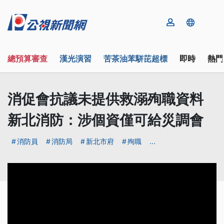
總預算審查
漢光演習
苦茶油苯駢芘超標
即時
熱門
消促會抗議未提供救溺殉職資料
新北消防：涉個資僅可給災調會
消防員
消防局
新北市府
殉職
...