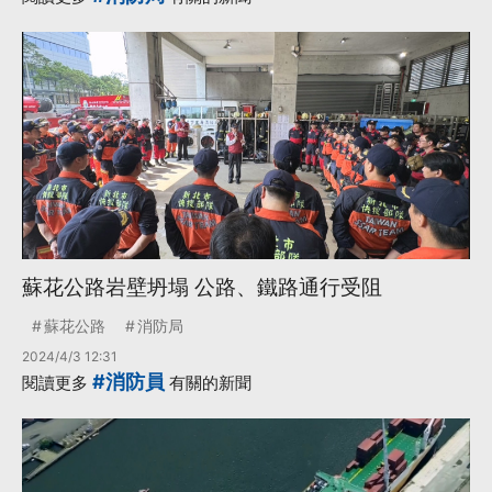
蘇花公路岩壁坍塌 公路、鐵路通行受阻
蘇花公路
消防局
2024/4/3 12:31
#消防員
閱讀更多
有關的新聞