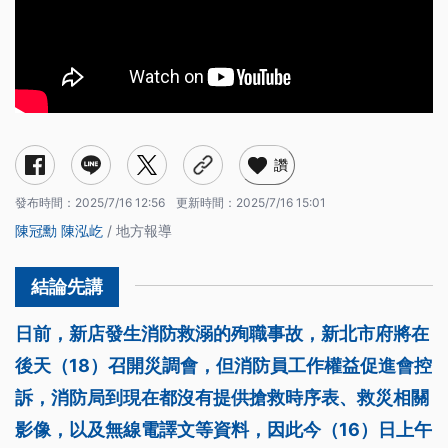
讚
發布時間：
2025/7/16 12:56
更新時間：
2025/7/16 15:01
陳冠勳
陳泓屹
/ 地方報導
日前，新店發生消防救溺的殉職事故，新北市府將在
後天（18）召開災調會，但消防員工作權益促進會控
訴，消防局到現在都沒有提供搶救時序表、救災相關
影像，以及無線電譯文等資料，因此今（16）日上午