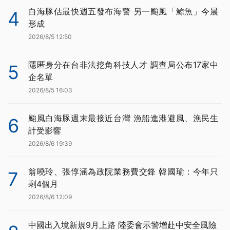
白海豚估最快週五發布海警 另一颱風「鯨魚」今晨
4
形成
2026/8/5 12:50
隱匿身分在台非法挖角科技人才 調查局公布17家中
5
企名單
2026/8/5 16:03
颱風白海豚週末最接近台灣 漁船進港避風、漁民生
6
計受影響
2026/8/6 19:39
翁曉玲、張惇涵為政院業務費交鋒 韓國瑜：今年只
7
剩4個月
2026/8/6 12:09
中國出入境新規9月上路 陸委會示警增赴中安全風險