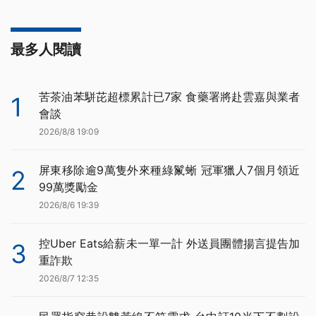
最多人閱讀
苦茶油苯駢芘超標累計已7家 食藥署將赴雲嘉與業者
1
會談
2026/8/8 19:09
屏東移除逾9萬隻外來種綠鬣蜥 冠軍獵人7個月領近
2
99萬獎勵金
2026/8/6 19:39
控Uber Eats給薪未一單一計 外送員團體揚言提告加
3
重詐欺
2026/8/7 12:35