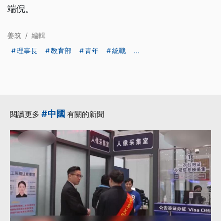
端倪。
姜筑
/
編輯
理事長
教育部
青年
統戰
...
#中國
閱讀更多
有關的新聞