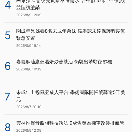
民眾指窄巷設雙黃線不符需求 台中訂10米下不劃設
4
並陸續塗銷
2026/8/9 12:09
剛成年兄姊養8名未成年弟妹 澎縣認未達保護程度無
5
緊急安置
2026/8/9 19:14
嘉義麻油廠低溫焙炒苦茶油 仍驗出苯駢芘超標
6
2026/8/6 19:39
未成年土撥鼠登成人平台 學術團隊開帳號募逾5千美
7
元
2026/8/7 20:10
雲林推聲音照相科技執法 9成告發為機車改裝排氣管
8
2026/8/9 12:09