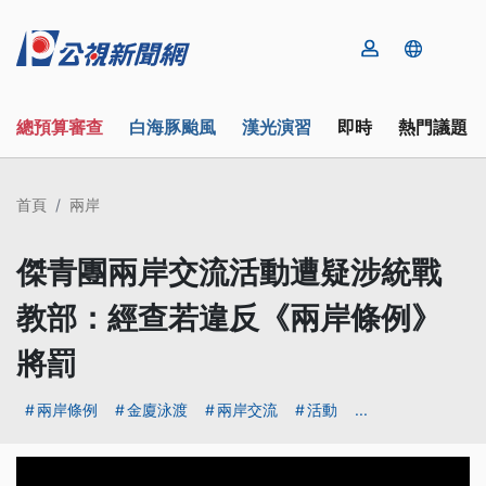
總預算審查
白海豚颱風
漢光演習
即時
熱門議題
首頁
兩岸
傑青團兩岸交流活動遭疑涉統戰
教部：經查若違反《兩岸條例》
將罰
兩岸條例
金廈泳渡
兩岸交流
活動
...