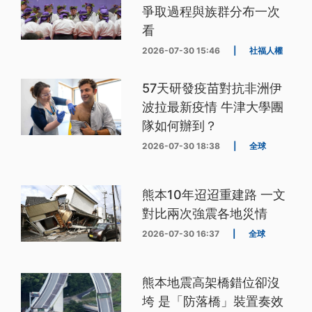
爭取過程與族群分布一次
看
2026-07-30 15:46
|
社福人權
57天研發疫苗對抗非洲伊
波拉最新疫情 牛津大學團
隊如何辦到？
2026-07-30 18:38
|
全球
熊本10年迢迢重建路 一文
對比兩次強震各地災情
2026-07-30 16:37
|
全球
熊本地震高架橋錯位卻沒
垮 是「防落橋」裝置奏效