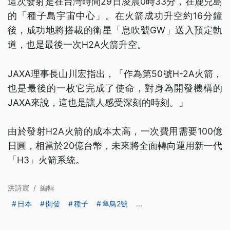
這次發射是在台灣時間29日凌晨0時33分，在鹿兒島
的「種子島宇宙中心」。在火箭成功升空約16分鐘
後，成功地將搭載的衛星「息吹號GW」送入預定軌
道，也是最後一次H2A火箭升空。
JAXA理事長山川宏指出，「作為第50號H-2A火箭，
也是最後的一枚它完成了使命，對身為開發機構的
JAXA來說，這也是讓人感受深刻的時刻。」
由於發射H2A火箭的成本太高，一次費用需要100億
日圓，相當於20億台幣，未來將全面轉向運用新一代
「H3」火箭系統。
洪詩宸
/
編輯
日本
開發
種子
隼鳥2號
...