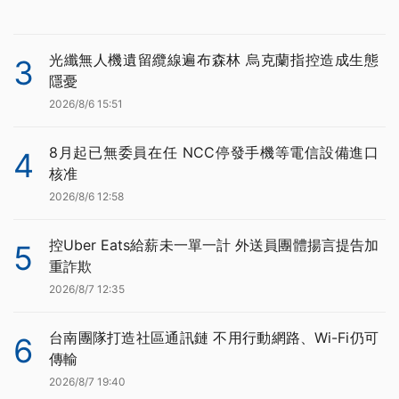
光纖無人機遺留纜線遍布森林 烏克蘭指控造成生態
3
隱憂
2026/8/6 15:51
8月起已無委員在任 NCC停發手機等電信設備進口
4
核准
2026/8/6 12:58
控Uber Eats給薪未一單一計 外送員團體揚言提告加
5
重詐欺
2026/8/7 12:35
台南團隊打造社區通訊鏈 不用行動網路、Wi-Fi仍可
6
傳輸
2026/8/7 19:40