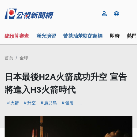
總預算審查
漢光演習
苦茶油苯駢芘超標
即時
熱門
首頁
全球
日本最後H2A火箭成功升空 宣告
將進入H3火箭時代
火箭
升空
鹿兒島
發射
...