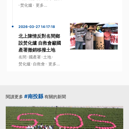
·
·
焚化爐
更多...
2026-03-27 14:17:18
北上陳情反對名間鄉
設焚化爐 自救會籲國
產署撤銷移撥土地
·
·
·
名間
國產署
土地
·
·
焚化爐
自救會
更多...
#南投縣
閱讀更多
有關的新聞