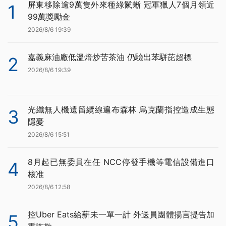
屏東移除逾9萬隻外來種綠鬣蜥 冠軍獵人7個月領近
1
99萬獎勵金
2026/8/6 19:39
嘉義麻油廠低溫焙炒苦茶油 仍驗出苯駢芘超標
2
2026/8/6 19:39
光纖無人機遺留纜線遍布森林 烏克蘭指控造成生態
3
隱憂
2026/8/6 15:51
8月起已無委員在任 NCC停發手機等電信設備進口
4
核准
2026/8/6 12:58
控Uber Eats給薪未一單一計 外送員團體揚言提告加
5