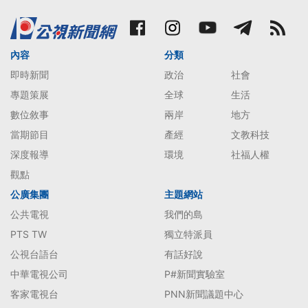
內容
分類
即時新聞
政治
社會
專題策展
全球
生活
數位敘事
兩岸
地方
當期節目
產經
文教科技
深度報導
環境
社福人權
觀點
公廣集團
主題網站
公共電視
我們的島
PTS TW
獨立特派員
公視台語台
有話好說
中華電視公司
P#新聞實驗室
客家電視台
PNN新聞議題中心