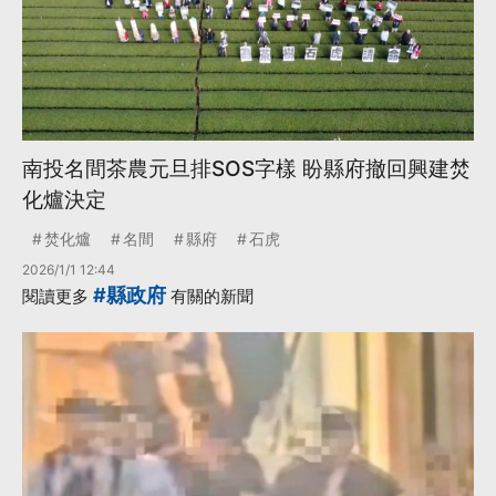
南投名間茶農元旦排SOS字樣 盼縣府撤回興建焚
化爐決定
焚化爐
名間
縣府
石虎
2026/1/1 12:44
#縣政府
閱讀更多
有關的新聞