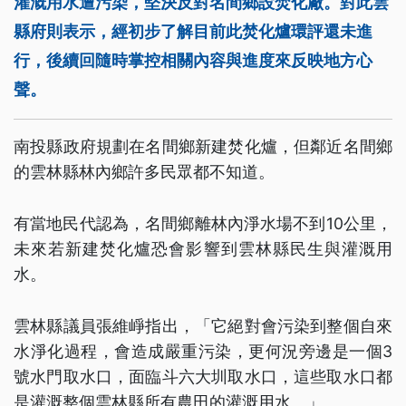
灌溉用水遭污染，堅決反對名間鄉設焚化廠。對此雲
縣府則表示，經初步了解目前此焚化爐環評還未進
行，後續回隨時掌控相關內容與進度來反映地方心
聲。
南投縣政府規劃在名間鄉新建焚化爐，但鄰近名間鄉
的雲林縣林內鄉許多民眾都不知道。
有當地民代認為，名間鄉離林內淨水場不到10公里，
未來若新建焚化爐恐會影響到雲林縣民生與灌溉用
水。
雲林縣議員張維崢指出，「它絕對會污染到整個自來
水淨化過程，會造成嚴重污染，更何況旁邊是一個3
號水門取水口，面臨斗六大圳取水口，這些取水口都
是灌溉整個雲林縣所有農田的灌溉用水。」