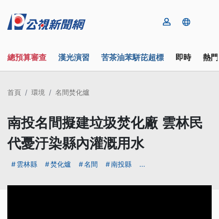
總預算審查
漢光演習
苦茶油苯駢芘超標
即時
熱門
首頁
環境
名間焚化爐
南投名間擬建垃圾焚化廠 雲林民
代憂汙染縣內灌溉用水
雲林縣
焚化爐
名間
南投縣
...