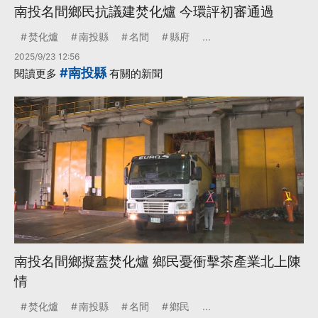
南投名間鄉民抗議建焚化爐 今環評初審通過
焚化爐
南投縣
名間
縣府
...
2025/9/23 12:56
#南投縣
閱讀更多
有關的新聞
南投名間鄉擬蓋焚化爐 鄉民憂衝擊茶產業北上陳
情
焚化爐
南投縣
名間
鄉民
...