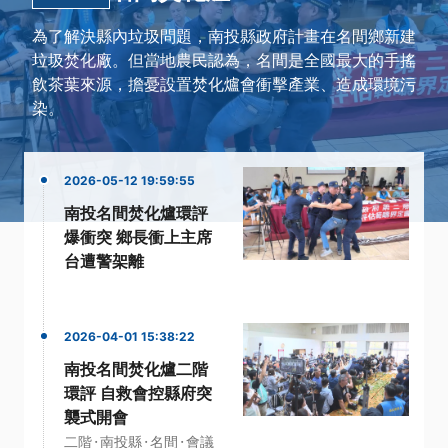
為了解決縣內垃圾問題，南投縣政府計畫在名間鄉新建
垃圾焚化廠。但當地農民認為，名間是全國最大的手搖
飲茶葉來源，擔憂設置焚化爐會衝擊產業、造成環境污
染。
2026-05-12 19:59:55
南投名間焚化爐環評
爆衝突 鄉長衝上主席
台遭警架離
2026-04-01 15:38:22
南投名間焚化爐二階
環評 自救會控縣府突
襲式開會
·
·
·
二階
南投縣
名間
會議