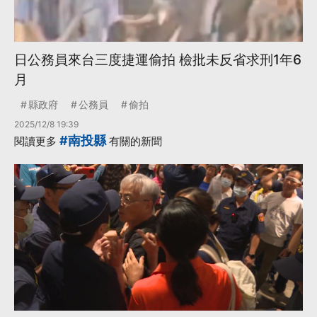
日公務員來台三度捷運偷拍 檢批未反省求刑1年6
月
縣政府
公務員
偷拍
2025/12/8 19:39
#南投縣
閱讀更多
有關的新聞