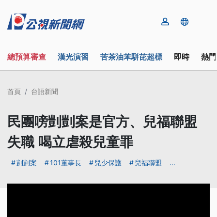
總預算審查
漢光演習
苦茶油苯駢芘超標
即時
熱門
首頁
台語新聞
民團嗙剴剴案是官方、兒福聯盟
失職 喝立虐殺兒童罪
剴剴案
101董事長
兒少保護
兒福聯盟
...