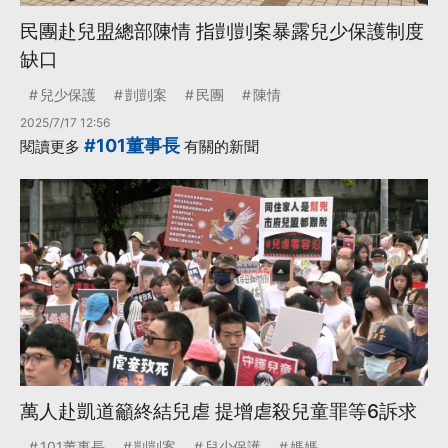
民團赴兒盟總部陳情 指剴剴案暴露兒少保護制度
缺口
兒少保護
剴剴案
民團
陳情
2025/7/17 12:56
#101董事長
閱讀更多
有關的新聞
萬人赴凱道籲終結兒虐 提增虐殺兒童罪等6訴求
101董事長
剴剴案
兒少保護
媽媽
...