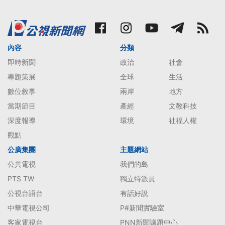
內容
分類
即時新聞
政治
社會
專題策展
全球
生活
數位敘事
兩岸
地方
當期節目
產經
文教科技
深度報導
環境
社福人權
觀點
公廣集團
主題網站
公共電視
我們的島
PTS TW
獨立特派員
公視台語台
有話好說
中華電視公司
P#新聞實驗室
客家電視台
PNN新聞議題中心