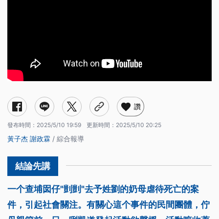
讚
發布時間：
2025/5/10 19:59
更新時間：
2025/5/10 20:25
黃子杰
謝政霖
/ 綜合報導
一个查埔囡仔"剴剴"去予姓劉的奶母虐待死亡的案
件，引起社會關注。有關心這个事件的民間團體，佇