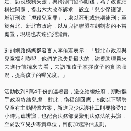
足、訪視機制失靈，與跨部門協作斷鏈，為了改善結
構性問題，提出六大改革訴求，設立「兒少保護部、
增訂刑法「虐殺兒童罪」，處以死刑或無期徒刑；至
於台北、新北市政府，以及兒福聯盟在剴剴案的不當
處置，現場也表達強烈譴責。
剴剴網路媽媽群發言人李侑宭表示：「雙北市政府與
兒童福利聯盟，他們的疏失是最大的，訪視助理員來
去進行前端來去看，去訪視孩子掌握孩子的實際狀
況，提高孩子的曝光度。」
活動收到8萬4千份的連署書，送交給總統府，期盼攜
手政府終結兒虐，對此，衛福部回應，6歲以下弱勢
兒童有主動關懷方案，新進兒少保護社工則要接受19
小時兒虐辨識，也配合法務部凝聚刑法修法的共識，
至於設立兒少專責單位，目前加速評估規劃。