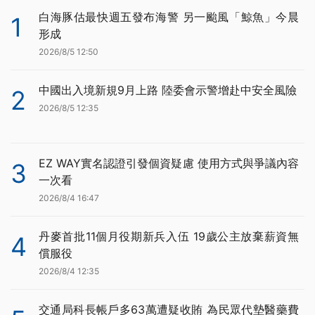
白海豚估最快週五發布海警 另一颱風「鯨魚」今晨
1
形成
2026/8/5 12:50
中國出入境新規9月上路 陸委會示警增赴中安全風險
2
2026/8/5 12:35
EZ WAY實名認證引發個資疑慮 使用方式與爭議內容
3
一次看
2026/8/4 16:47
丹麥首批11個月役期新兵入伍 19歲公主放棄薪資無
4
償服役
2026/8/4 12:35
交通局科長帳戶多63萬遭疑收賄 為民眾代墊醫藥費