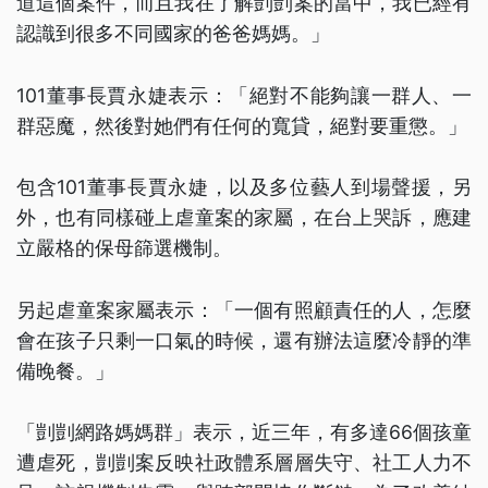
道這個案件，而且我在了解剴剴案的當中，我已經有
認識到很多不同國家的爸爸媽媽。」
101董事長賈永婕表示：「絕對不能夠讓一群人、一
群惡魔，然後對她們有任何的寬貸，絕對要重懲。」
包含101董事長賈永婕，以及多位藝人到場聲援，另
外，也有同樣碰上虐童案的家屬，在台上哭訴，應建
立嚴格的保母篩選機制。
另起虐童案家屬表示：「一個有照顧責任的人，怎麼
會在孩子只剩一口氣的時候，還有辦法這麼冷靜的準
備晚餐。」
「剴剴網路媽媽群」表示，近三年，有多達66個孩童
遭虐死，剴剴案反映社政體系層層失守、社工人力不