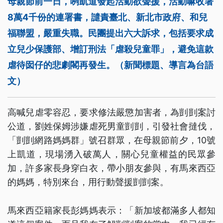
母親節前一日，咧凱道發起活動欲聲援，活動嘛收著
8萬4千份的連署書，譴責臺北、新北市政府、和兒
福聯盟，嚴重失職。民團提出六大訴求，包括要求成
立兒少保護部、增訂刑法「虐殺兒童罪」，避免這款
虐待囡仔的悲劇閣再發生。（新聞標題、導言為台語
文）
高喊兒虐零容忍，要求修法嚴懲加害者，為剴剴案討
公道，劉姓保姆涉嫌虐死男童剴剴，引發社會撻伐，
「剴剴網路媽媽群」號召群眾，在母親節前夕，10號
上凱道，現場湧入破萬人，關心兒童權益的民眾參
加，許多家長身穿白衣，帶小朋友參與，有馬來西亞
的媽媽，特別來台，用行動聲援剴剴案。
馬來西亞籍家長彭媽媽表示：「新加坡都滿多人都知