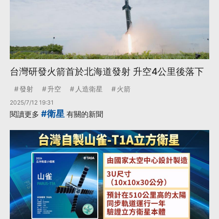
台灣研發火箭首於北海道發射 升空4公里後落下
發射
升空
人造衛星
火箭
2025/7/12 19:31
#衛星
閱讀更多
有關的新聞