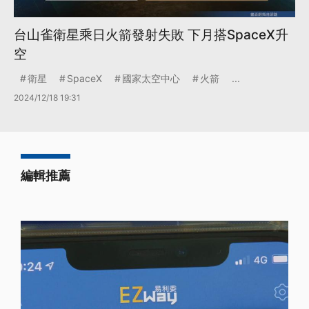
台山雀衛星乘日火箭發射失敗 下月搭SpaceX升
空
衛星
SpaceX
國家太空中心
火箭
...
2024/12/18 19:31
編輯推薦