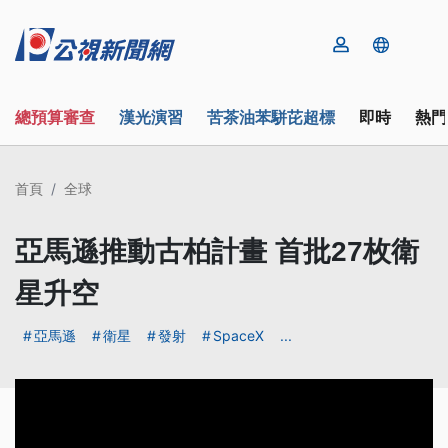
總預算審查
漢光演習
苦茶油苯駢芘超標
即時
熱門
首頁
全球
亞馬遜推動古柏計畫 首批27枚衛
星升空
亞馬遜
衛星
發射
SpaceX
...