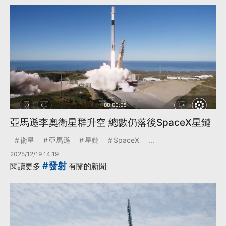
亞馬遜李奧衛星群升空 總數仍落後SpaceX星鏈
衛星
亞馬遜
星鏈
SpaceX
...
2025/12/19 14:19
#發射
閱讀更多
有關的新聞