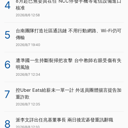
8月起已無委員在任 NCC停發手機等電信設備進口
4
核准
2026/8/6 12:58
台南團隊打造社區通訊鏈 不用行動網路、Wi-Fi仍可
5
傳輸
2026/8/7 19:40
遭準國一生持斷裂掃把攻擊 台中教師右眼受傷有失
6
明風險
2026/8/7 12:34
控Uber Eats給薪未一單一計 外送員團體揚言提告加
7
重詐欺
2026/8/7 12:35
派李文詳出任兆基董事長 兩日後宏碁發重訊辭職
8
2026/8/8 12:10