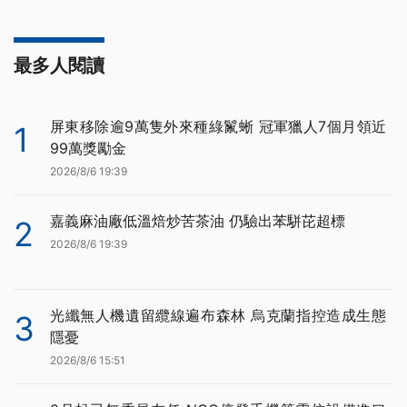
最多人閱讀
屏東移除逾9萬隻外來種綠鬣蜥 冠軍獵人7個月領近
1
99萬獎勵金
2026/8/6 19:39
嘉義麻油廠低溫焙炒苦茶油 仍驗出苯駢芘超標
2
2026/8/6 19:39
光纖無人機遺留纜線遍布森林 烏克蘭指控造成生態
3
隱憂
2026/8/6 15:51