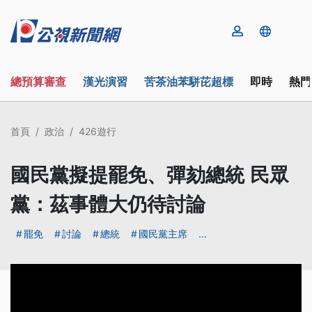
總預算審查
漢光演習
苦茶油苯駢芘超標
即時
熱門
首頁
政治
426遊行
國民黨擬提罷免、彈劾總統 民眾
黨：茲事體大仍待討論
罷免
討論
總統
國民黨主席
...