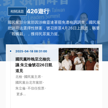
426遊行
相關議題
國民黨部分黨部因涉幽靈連署罷免遭檢調調查，國民黨
批評司法選擇性辦案，號召群眾4月26日上凱道，稱要
「戰獨裁」，獲得民眾黨力挺。
2025-04-18 08:31:00
國民黨昨晚至北檢抗
議 朱立倫號召26日凱
道見
·
·
北檢
國民黨主席
·
國民黨台北市黨部
·
·
朱立倫
不信任投票
更多...