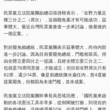
民眾黨立法院黨團副總召張啓楷表示，「在野力量足
獲三分之二（席次），這個罷免案才有可能成功，茲
事體大。最近台灣民眾黨會進一步來討論，做最後的
一個定案。」
對於罷免賴總統，民眾黨團表示茲事體大，尚待內部
進一步討論。因為目前要罷免總統，門檻相當高。得
由全體立委四分之一提議，且經全體立委三分之二、
也就是76席同意後，才能成立；但目前在野席次只有
62席，還少14票。像是前總統陳水扁任內，曾4度被
提案罷免，但都因為未達門檻，並未成案。
民進黨立法院黨團幹事長吳思瑤回應，「國民黨來啟
動的各項憲法工具非常多，從倒閣被打臉，到現在的
罷免賴總統，這後續還要討論，但是就門檻上，應當