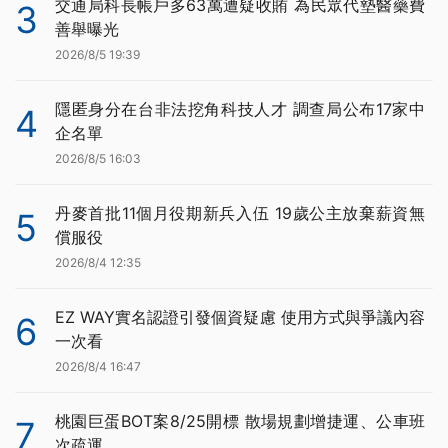
交通局科長帳戶多63萬遭疑收賄 為民眾代墊醫藥費
3
善舉曝光
2026/8/5 19:39
隱匿身分在台非法挖角科技人才 調查局公布17家中
4
企名單
2026/8/5 16:03
丹麥首批11個月役期新兵入伍 19歲公主放棄薪資無
5
償服役
2026/8/4 12:35
EZ WAY實名認證引發個資疑慮 使用方式與爭議內容
6
一次看
2026/8/4 16:47
桃園巨蛋BOT案8/25開標 散場規劃增捷運、公車班
7
次疏運