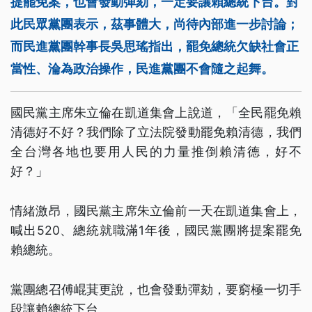
提罷免案，也會發動彈劾，一定要讓賴總統下台。對
此民眾黨團表示，茲事體大，尚待內部進一步討論；
而民進黨團幹事長吳思瑤指出，罷免總統欠缺社會正
當性、淪為政治操作，民進黨團不會隨之起舞。
國民黨主席朱立倫在凱道集會上說道，「全民罷免賴
清德好不好？我們除了立法院發動罷免賴清德，我們
全台灣各地也要用人民的力量推倒賴清德，好不
好？」
情緒激昂，國民黨主席朱立倫前一天在凱道集會上，
喊出520、總統就職滿1年後，國民黨團將提案罷免
賴總統。
黨團總召傅崐萁更說，也會發動彈劾，要窮極一切手
段讓賴總統下台。