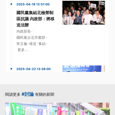
2025-04-18 12:51:00
國民黨集結北檢禁制
區抗議 內政部：將移
送法辦
·
內政部長
·
國民黨台北市黨部
·
·
·
朱立倫
移送
集結
更多...
2025-04-22 13:38:00
藍白召開在野領袖峰
會 黃國昌承諾出席
426凱道遊行
#討論
閱讀更多
有關的新聞
·
國民黨主席
·
·
在野領袖峰會
朱立倫
·
·
民眾黨主席
縣市首長
更多...