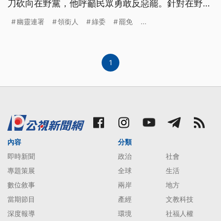
刀砍向在野黨，他呼籲民眾勇敢反惡罷。針對在野質
疑「辦藍不辦綠」，法務部則強調有證據就辦，沒有
幽靈連署
領銜人
綠委
罷免
...
任何立場考量。而罷免民進黨立委李坤城的領銜人宋
建樑昨（15）日晚上到新北檢複訊時，配戴象徵納粹
符號的臂章引發爭議。
1
內容
分類
即時新聞
政治
社會
專題策展
全球
生活
數位敘事
兩岸
地方
當期節目
產經
文教科技
深度報導
環境
社福人權