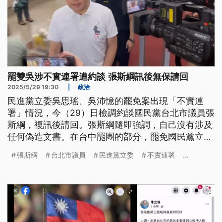
罷雙吳涉不實連署遭約談 張斯綱訊後無保請回
2025/5/29 19:30
|
政治
民進黨立委吳思瑤、吳沛憶的罷免案出現「不實連
署」情況，今（29）日檢調約談國民黨台北市議員張
斯綱，複訊後請回。張斯綱隨即強調，自己沒有涉及
任何偽造文書。在台中罷團的部分，罷免國民黨立委
顏寬恒、楊瓊瓔、江啟臣二階連署書目前未達安全門
張斯綱
台北市議員
民進黨立委
不實連署
...
檻，罷團也告急、催連署。