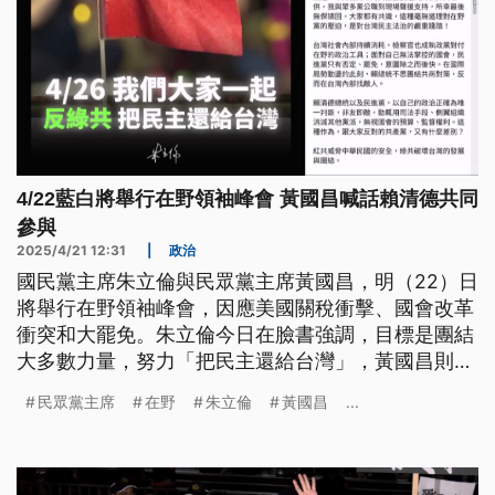
4/22藍白將舉行在野領袖峰會 黃國昌喊話賴清德共同
參與
2025/4/21 12:31
|
政治
國民黨主席朱立倫與民眾黨主席黃國昌，明（22）日
將舉行在野領袖峰會，因應美國關稅衝擊、國會改革
衝突和大罷免。朱立倫今日在臉書強調，目標是團結
大多數力量，努力「把民主還給台灣」，黃國昌則公
開喊話邀請總統賴清德參加，但被民進黨團質疑在野
民眾黨主席
在野
朱立倫
黃國昌
...
峰會是搞政爭共推倒閣。此外內政部長劉世芳今日證
實，上週朱立倫等人在北檢前違反《集遊法》進行集
結，警方將傳喚首謀朱立倫等人到案說明。