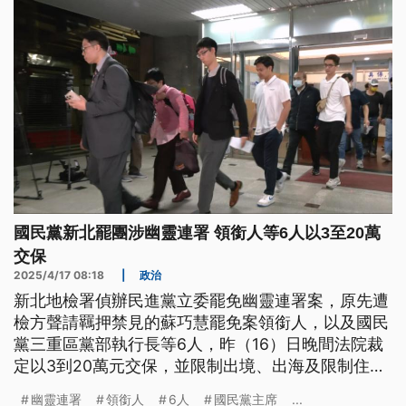
國民黨新北罷團涉幽靈連署 領銜人等6人以3至20萬
交保
2025/4/17 08:18
|
政治
新北地檢署偵辦民進黨立委罷免幽靈連署案，原先遭
檢方聲請羈押禁見的蘇巧慧罷免案領銜人，以及國民
黨三重區黨部執行長等6人，昨（16）日晚間法院裁
定以3到20萬元交保，並限制出境、出海及限制住
居。
幽靈連署
領銜人
6人
國民黨主席
...