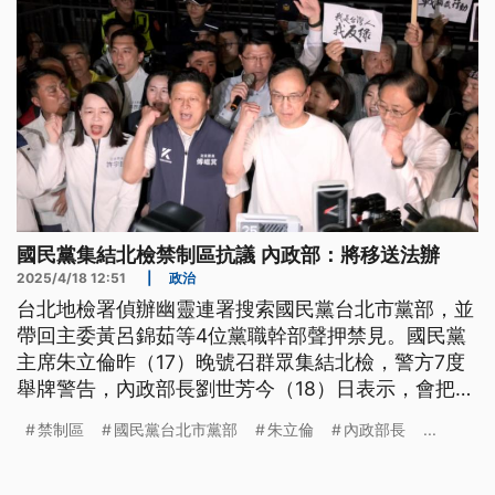
國民黨集結北檢禁制區抗議 內政部：將移送法辦
2025/4/18 12:51
|
政治
台北地檢署偵辦幽靈連署搜索國民黨台北市黨部，並
帶回主委黃呂錦茹等4位黨職幹部聲押禁見。國民黨
主席朱立倫昨（17）晚號召群眾集結北檢，警方7度
舉牌警告，內政部長劉世芳今（18）日表示，會把跟
違反《集遊法》有關，包括是否在禁制區以內有滋擾
禁制區
國民黨台北市黨部
朱立倫
內政部長
...
行為者，全部移送地檢署偵辦；中正一分局證實，將
通知朱立倫、立委謝龍介，以及國民黨發言人楊智伃
3人到案說明，依法辦理移送。