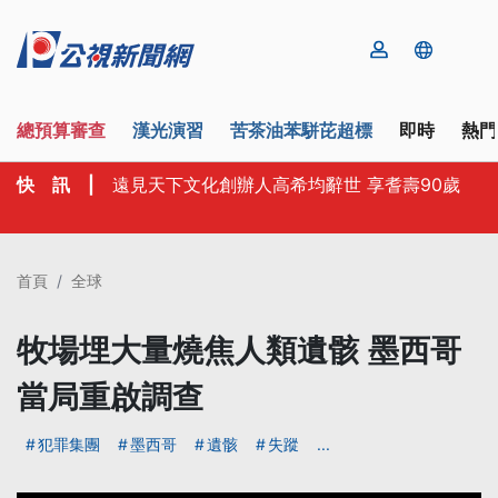
總預算審查
漢光演習
苦茶油苯駢芘超標
即時
熱門
快 訊
|
遠見天下文化創辦人高希均辭世 享耆壽90歲
首頁
全球
牧場埋大量燒焦人類遺骸 墨西哥
當局重啟調查
犯罪集團
墨西哥
遺骸
失蹤
...