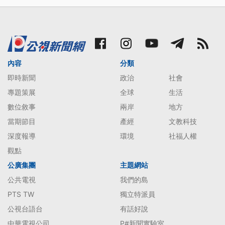
內容
分類
即時新聞
政治
社會
專題策展
全球
生活
數位敘事
兩岸
地方
當期節目
產經
文教科技
深度報導
環境
社福人權
觀點
公廣集團
主題網站
公共電視
我們的島
PTS TW
獨立特派員
公視台語台
有話好說
中華電視公司
P#新聞實驗室