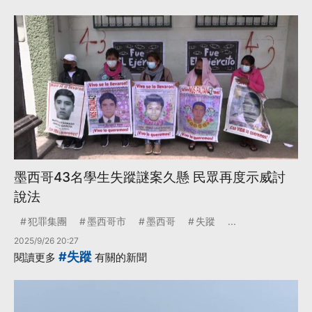
墨西哥43名學生失蹤謎案久懸 民眾再度示威討
說法
犯罪集團
墨西哥市
墨西哥
失蹤
...
2025/9/26 20:27
#失蹤
閱讀更多
有關的新聞