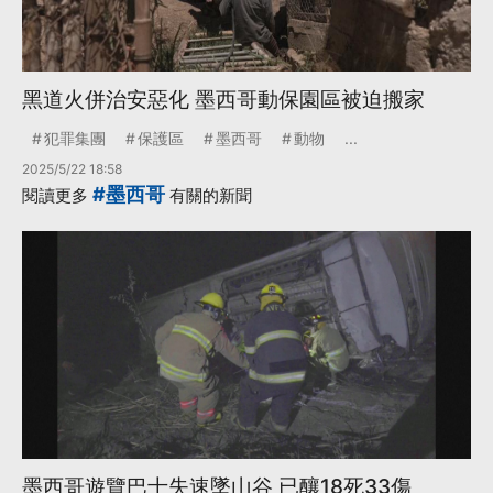
黑道火併治安惡化 墨西哥動保園區被迫搬家
犯罪集團
保護區
墨西哥
動物
...
2025/5/22 18:58
#墨西哥
閱讀更多
有關的新聞
墨西哥遊覽巴士失速墜山谷 已釀18死33傷