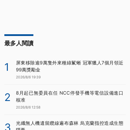
最多人閱讀
屏東移除逾9萬隻外來種綠鬣蜥 冠軍獵人7個月領近
1
99萬獎勵金
2026/8/6 19:39
8月起已無委員在任 NCC停發手機等電信設備進口
2
核准
2026/8/6 12:58
光纖無人機遺留纜線遍布森林 烏克蘭指控造成生態
3