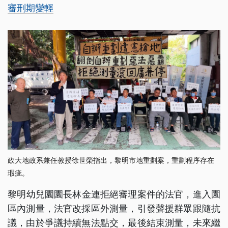
審刑期變輕
政大地政系兼任教授徐世榮指出，黎明市地重劃案，重劃程序存在
瑕疵。
​黎明幼兒園園長林金連拒絕審理案件的法官，進入園
區內測量，法官改採區外測量，引發聲援群眾跟隨抗
議，由於爭議持續無法點交，最後結束測量，未來繼