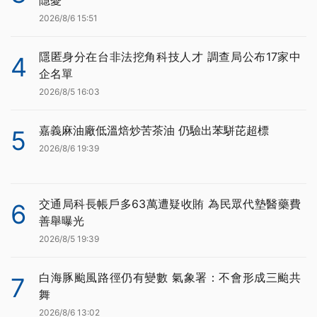
隱憂
2026/8/6 15:51
隱匿身分在台非法挖角科技人才 調查局公布17家中
4
企名單
2026/8/5 16:03
嘉義麻油廠低溫焙炒苦茶油 仍驗出苯駢芘超標
5
2026/8/6 19:39
交通局科長帳戶多63萬遭疑收賄 為民眾代墊醫藥費
6
善舉曝光
2026/8/5 19:39
白海豚颱風路徑仍有變數 氣象署：不會形成三颱共
7
舞
2026/8/6 13:02