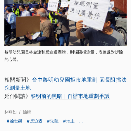
黎明幼兒園長林金連和反迫遷團體，到場阻擋測量，表達反對拆除​​
的心聲。
相關新聞》
台中黎明幼兒園拒市地重劃 園長阻擋法
院測量土地
延伸閱讀》
黎明前的黑暗｜自辦市地重劃爭議
林燕如
/
編輯
徐世榮
反迫遷
法院
地主
...