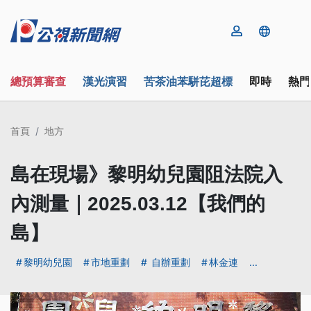
總預算審查
漢光演習
苦茶油苯駢芘超標
即時
熱門
首頁
地方
島在現場》黎明幼兒園阻法院入
內測量｜2025.03.12【我們的
島】
黎明幼兒園
市地重劃
自辦重劃
林金連
...