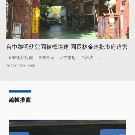
台中黎明幼兒園被標違建 園長林金連批市府迫害
黎明幼兒園
林金連
中市府
合法
...
2022/11/23 12:56
編輯推薦