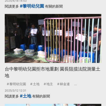
2025/4/18 14:53
#黎明幼兒園
閱讀更多
有關的新聞
台中黎明幼兒園拒市地重劃 園長阻擋法院測量土
地
黎明幼兒園
土地
地主
林金連
...
2025/3/12 12:31
#土地
閱讀更多
有關的新聞