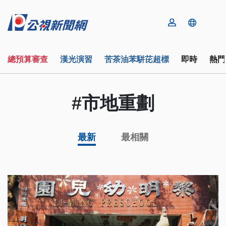
總預算審查
漢光演習
苦茶油苯駢芘超標
即時
熱門
#市地重劃
最新
最相關