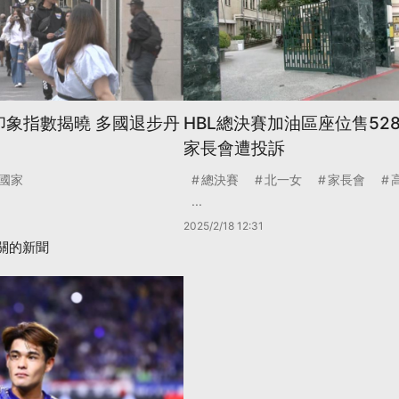
印象指數揭曉 多國退步丹
HBL總決賽加油區座位售528
家長會遭投訴
國家
總決賽
北一女
家長會
...
2025/2/18 12:31
關的新聞