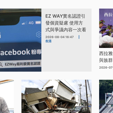
EZ WAY實名認證引
發個資疑慮 使用方
式與爭議內容一次看
2026-08-04 16:47
|
生活
西拉雅
與族群
2026-07