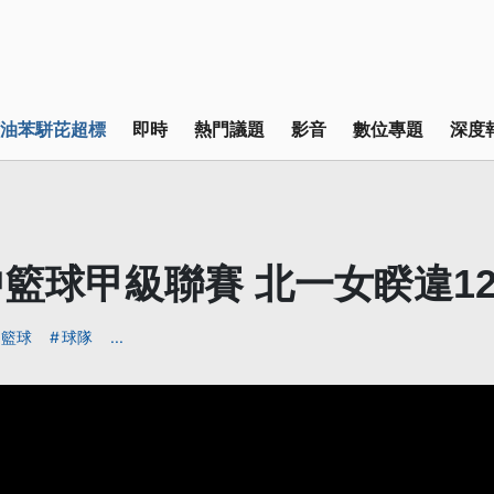
油苯駢芘超標
即時
熱門議題
影音
數位專題
深度
中籃球甲級聯賽 北一女睽違1
籃球
球隊
...