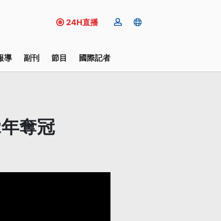
24H直播
報導
副刊
節目
國際記者
2年奪冠