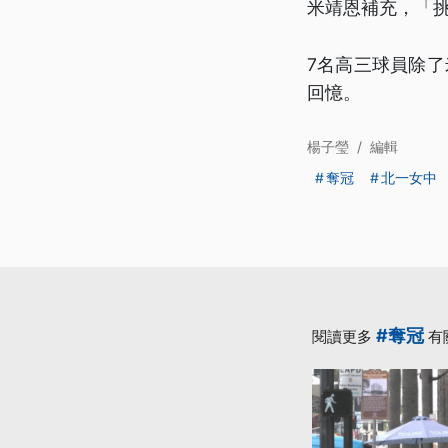
米靖恩補充，「
7名高三球員除了
回憶。
楊子瑩
/
編輯
奪冠
北一女中
#奪冠
閱讀更多
有