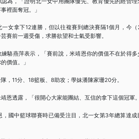
源認為，「證明北一女中用團隊優先、教育優先的經營理
賽事裡面奪冠。」
一女拿下12連勝，但以往複賽到總決賽隔1個月，今（2
子芸賽前一週受傷，求勝欲望和士氣受影響。
教練駱燕萍表示，「賽前說，米靖恩你的價值不在於得多
你的價值。」
隊，11分、18籃板、8助攻；學妹潘陳家珊20分。
米靖恩透露，「很開心大家能團結、互信的拿下這個冠軍
靖恩，國中籃球聯賽時已備受注目，北一女第3年總算達成