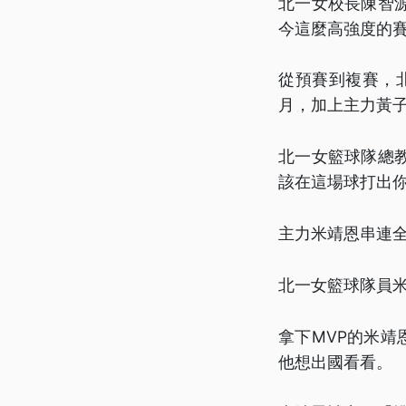
北一女校長陳智
今這麼高強度的
從預賽到複賽，北
月，加上主力黃
北一女籃球隊總
該在這場球打出
主力米靖恩串連全
北一女籃球隊員
拿下MVP的米
他想出國看看。