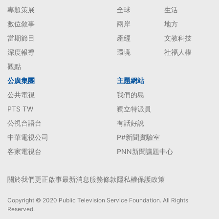
專題策展
全球
生活
數位敘事
兩岸
地方
當期節目
產經
文教科技
深度報導
環境
社福人權
觀點
公廣集團
主題網站
公共電視
我們的島
PTS TW
獨立特派員
公視台語台
有話好說
中華電視公司
P#新聞實驗室
客家電視台
PNN新聞議題中心
關於我們
更正啟事
最新消息
服務條款
隱私權保護政策
Copyright © 2020 Public Television Service Foundation. All Rights
Reserved.