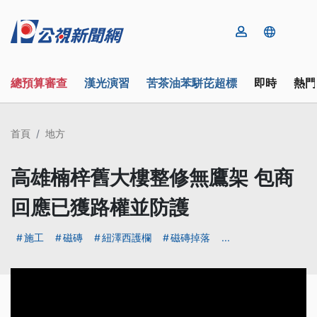
總預算審查
漢光演習
苦茶油苯駢芘超標
即時
熱門
首頁
地方
高雄楠梓舊大樓整修無鷹架 包商
回應已獲路權並防護
施工
磁磚
紐澤西護欄
磁磚掉落
...