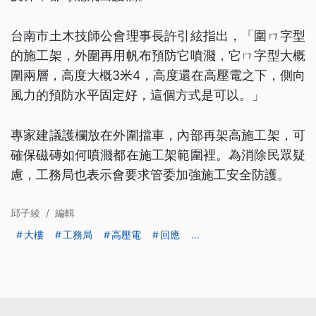
台南市土木技師公會理事長許引絃指出，「圍ㄇ字型
的施工架，外圍再用帆布預防它噴濺，它ㄇ字型大概
圍兩層，高度大概3米4，高度還在高壓電之下，側向
風力的預防水平固定好，這個方式是可以。」
專家建議護欄放在外圍擋車，內部再架高施工架，可
確保磁磚如何噴濺都在施工架範圍裡。為消除民眾疑
慮，工務局也表示會要求管委加強施工安全防護。
邱子綾
/
編輯
大樓
工務局
高壓電
回應
...