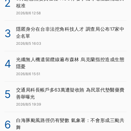
2
核准
2026/8/6 12:58
隱匿身分在台非法挖角科技人才 調查局公布17家中
3
企名單
2026/8/5 16:03
光纖無人機遺留纜線遍布森林 烏克蘭指控造成生態
4
隱憂
2026/8/6 15:51
交通局科長帳戶多63萬遭疑收賄 為民眾代墊醫藥費
5
善舉曝光
2026/8/5 19:39
白海豚颱風路徑仍有變數 氣象署：不會形成三颱共
6
舞