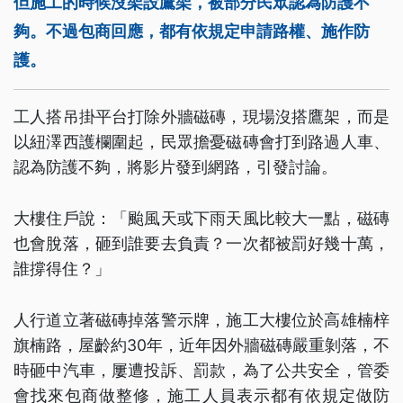
但施工的時候沒架設鷹架，被部分民眾認為防護不
夠。不過包商回應，都有依規定申請路權、施作防
護。
工人搭吊掛平台打除外牆磁磚，現場沒搭鷹架，而是
以紐澤西護欄圍起，民眾擔憂磁磚會打到路過人車、
認為防護不夠，將影片發到網路，引發討論。
大樓住戶說：「颱風天或下雨天風比較大一點，磁磚
也會脫落，砸到誰要去負責？一次都被罰好幾十萬，
誰撐得住？」
人行道立著磁磚掉落警示牌，施工大樓位於高雄楠梓
旗楠路，屋齡約30年，近年因外牆磁磚嚴重剝落，不
時砸中汽車，屢遭投訴、罰款，為了公共安全，管委
會找來包商做整修，施工人員表示都有依規定做防