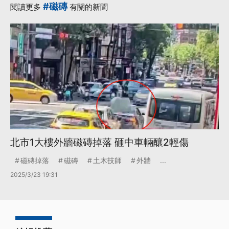
#磁磚
閱讀更多
有關的新聞
北市1大樓外牆磁磚掉落 砸中車輛釀2輕傷
磁磚掉落
磁磚
土木技師
外牆
...
2025/3/23 19:31