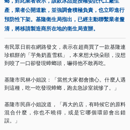
螂，對此業者表示，該款冰品是授權委託代工廠生
產，業者公開道歉，並強調會積極負責，也立即進行
預防性下架。基隆衛生局指出，已經主動聯繫業者釐
清，將移請製造商所在地的衛生局查辦。
有民眾日前在網路發文，表示在超商買了一款基隆連
珍糕餅的「芋角奶蓋雪糕」，本來想大快朵頤，沒想
到咬了一口卻發現蟑螂頭，嚇得他不敢再吃。
基隆市民林小姐說：「當然大家都會擔心。什麼人遇
到這種，吃一吃發現蟑螂，跑去急診室就慘了。」
基隆市民薛小姐說道，「再大的店，有時候它的原料
混合什麼，你也不曉得，或是它哪個環節會出錯
誤。」