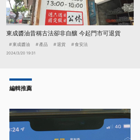
東成醬油昔稱古法卻非自釀 今起門市可退貨
東成醬油
產品
退貨
食安法
2024/3/20 19:31
編輯推薦