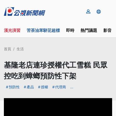
漢光演習
苦茶油苯駢芘超標
即時
熱門議題
影音
首頁
生活
基隆老店連珍授權代工雪糕 民眾
控吃到蟑螂預防性下架
預防性
產品
授權
代理商
...