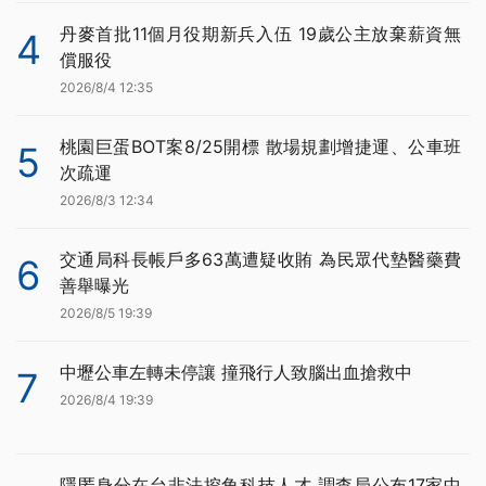
丹麥首批11個月役期新兵入伍 19歲公主放棄薪資無
4
償服役
2026/8/4 12:35
桃園巨蛋BOT案8/25開標 散場規劃增捷運、公車班
5
次疏運
2026/8/3 12:34
交通局科長帳戶多63萬遭疑收賄 為民眾代墊醫藥費
6
善舉曝光
2026/8/5 19:39
中壢公車左轉未停讓 撞飛行人致腦出血搶救中
7
2026/8/4 19:39
隱匿身分在台非法挖角科技人才 調查局公布17家中