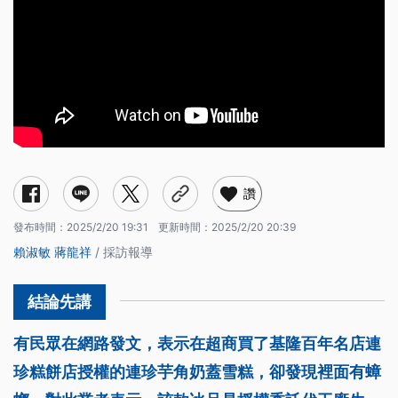
讚
發布時間：
2025/2/20 19:31
更新時間：
2025/2/20 20:39
賴淑敏
蔣龍祥
/ 採訪報導
有民眾在網路發文，表示在超商買了基隆百年名店連
珍糕餅店授權的連珍芋角奶蓋雪糕，卻發現裡面有蟑