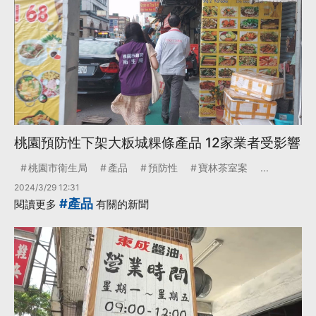
桃園預防性下架大粄城粿條產品 12家業者受影響
桃園市衛生局
產品
預防性
寶林茶室案
...
2024/3/29 12:31
#產品
閱讀更多
有關的新聞