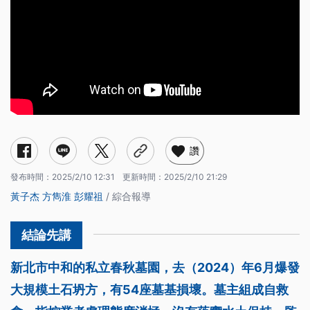
讚
發布時間：
2025/2/10 12:31
更新時間：
2025/2/10 21:29
黃子杰
方雋淮
彭耀祖
/ 綜合報導
新北市中和的私立春秋墓園，去（2024）年6月爆發
大規模土石坍方，有54座墓基損壞。墓主組成自救