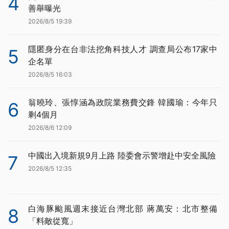
4
善舉曝光
2026/8/5 19:39
隱匿身分在台非法挖角科技人才 調查局公布17家中
5
企名單
2026/8/5 16:03
翁曉玲、張惇涵為政院業務費交鋒 韓國瑜：今年只
6
剩4個月
2026/8/6 12:09
中國出入境新規9月上路 陸委會示警增赴中安全風險
7
2026/8/5 12:35
白海豚颱風週末接近台灣北部 蔣萬安：北市整備
8
「料敵從寬」