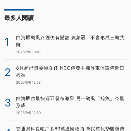
最多人閱讀
白海豚颱風路徑仍有變數 氣象署：不會形成三颱共
1
舞
2026/8/6 13:02
8月起已無委員在任 NCC停發手機等電信設備進口
2
核准
2026/8/6 12:58
白海豚估最快週五發布海警 另一颱風「鯨魚」今晨
3
形成
2026/8/5 12:50
交通局科長帳戶多63萬遭疑收賄 為民眾代墊醫藥費