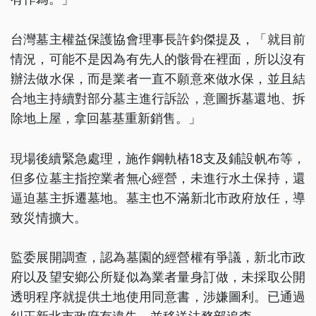
台灣墓主權益保護協會理事長許鈞傑提及，「就目前
情況，可能不是因為有先人的骸骨在裡面，所以沒有
辦法做水保，而是業者一直不願意來做水保，並且結
合地主持續對部分墓主進行訴訟，意圖拆墓還地、拆
除地上屋，拿回墓基重新銷售。」
現場後續緊急處理，施作鋼軌樁18支及鋪設帆布等，
但多位墓主指控業者無心經營，未進行水土保持，還
逼迫墓主拆遷墓地。墓主也不滿新北市政府放任，導
致災情擴大。
監委展開調查，認為墓園的經營權有爭議，新北市政
府以及望安鄉公所疑似為業者量身訂做，未採取公開
透明程序就提供土地使用同意書，涉嫌圖利。已通過