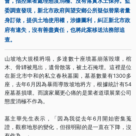
會，指控業者處理態度消極、沒有落實水土保持。監
委調查發現，新北市政府與望安鄉公所疑似替業者量
身訂做，提供土地使用權，涉嫌圖利，糾正新北市政
府有違失，沒有善盡責任，也將此案移送法務部追
查。
山坡地大規模坍塌，多達數十座墳墓崩落毀壞，棺
木、骨罈被甩出，遺骨散落，被土石掩埋。這裡是位
在新北市中和的私立春秋墓園，墓基數量有1300多
座，去年6月因為暴雨導致坡地坍方，根據統計有54
座墓基損壞。而讓家屬更心痛的是業者道環展業公司
態度消極不作為。
墓主華先生表示，「因為我從去年6月開始密集蒐
證，觀察地形的變化，但很明顯的是一直在下降，沒
有作為。」