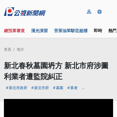
總預算審查
漢光演習
苦茶油苯駢芘超標
即時
熱門
首頁
地方
新北春秋墓園坍方 新北市府涉圖
利業者遭監院糾正
新北市政府
新北市府
墓園
業者
...