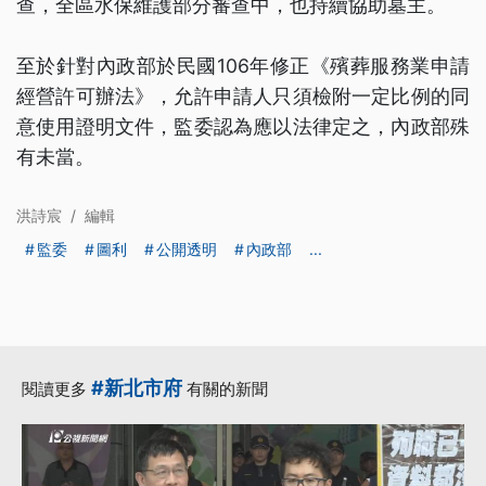
查，全區水保維護部分審查中，也持續協助墓主。
至於針對內政部於民國106年修正《殯葬服務業申請
經營許可辦法》，允許申請人只須檢附一定比例的同
意使用證明文件，監委認為應以法律定之，內政部殊
有未當。
洪詩宸
/
編輯
監委
圖利
公開透明
內政部
...
#新北市府
閱讀更多
有關的新聞