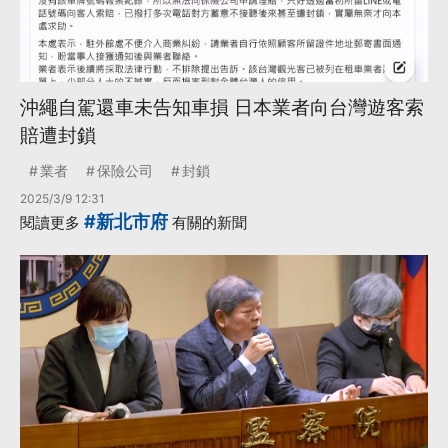
沖繩自駕還車未告知車損 日本業者向台灣遊客索
賠遭封鎖
業者
保險公司
封鎖
2025/3/9 12:31
#新北市府
閱讀更多
有關的新聞