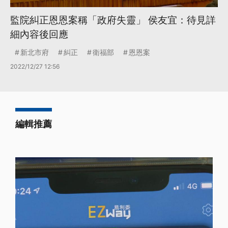
監院糾正恩恩案稱「政府失靈」 侯友宜：待見詳
細內容後回應
新北市府
糾正
衛福部
恩恩案
2022/12/27 12:56
編輯推薦