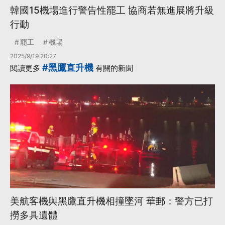
韓國15機場進行警告性罷工 協商若無進展將升級
行動
罷工
機場
2025/9/19 20:27
#黑鷹直升機
閱讀更多
有關的新聞
美航客機與黑鷹直升機相撞墜河 華郵：警方已打
撈多具遺體