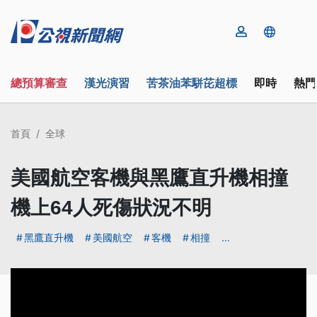
總預算審查
漢光演習
苦茶油苯駢芘超標
即時
熱門
首頁
全球
美國航空客機與黑鷹直升機相撞
機上64人死傷狀況不明
黑鷹直升機
美國航空
客機
相撞
...