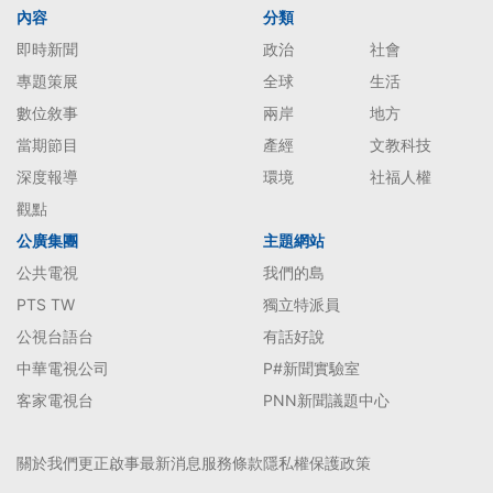
內容
分類
即時新聞
政治
社會
專題策展
全球
生活
數位敘事
兩岸
地方
當期節目
產經
文教科技
深度報導
環境
社福人權
觀點
公廣集團
主題網站
公共電視
我們的島
PTS TW
獨立特派員
公視台語台
有話好說
中華電視公司
P#新聞實驗室
客家電視台
PNN新聞議題中心
關於我們
更正啟事
最新消息
服務條款
隱私權保護政策