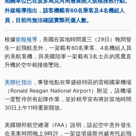
相關單位已在波多馬克河周邊展開大規模搜救行動。
外媒報導指出，該客機載有60名乘客及4名機組人
員，目前尚無法確認實際死傷人數。
根據
衛報報導
，美國在當地時間週三（29日）晚間發
生一起飛航意外，一架載有60名乘客、4名機組人員
的美航客機，與美國陸軍一架載有3名士兵的黑鷹直
升機於空中相撞後墜毀。
美聯社指出
，事發地點在華盛頓特區的雷根國家機場
（Ronald Reagan National Airport）附近，該機場
一度暫停所有起降作業，並於稍早宣布將於當地時間
30日上午11時重新開放。
美國聯邦航空總署（FAA）說明，該起空中意外發生
在美東時間晚上9時許，一架從堪薩斯州威奇托起飛