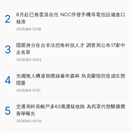
8月起已無委員在任 NCC停發手機等電信設備進口
2
核准
2026/8/6 12:58
隱匿身分在台非法挖角科技人才 調查局公布17家中
3
企名單
2026/8/5 16:03
光纖無人機遺留纜線遍布森林 烏克蘭指控造成生態
4
隱憂
2026/8/6 15:51
交通局科長帳戶多63萬遭疑收賄 為民眾代墊醫藥費
5
善舉曝光
2026/8/5 19:39