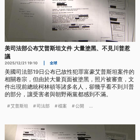
美司法部公布艾普斯坦文件 大量塗黑、不見川普惹
議
2025/12/21 19:10
|
全球
美國司法部19日公布已故性犯罪富豪艾普斯坦案件的
相關卷宗，但由於大量頁面被塗黑，照片被審查，文
件出現前總統柯林頓等諸多名人，卻幾乎看不到川普
的部分，讓受害者與朝野兩黨都感到不滿。
艾普斯坦
司法部
檔案
公開
...