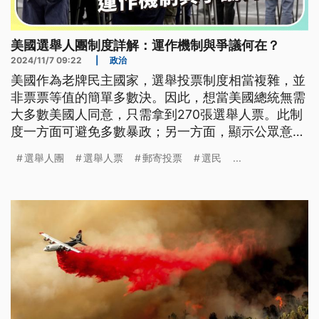
美國選舉人團制度詳解：運作機制與爭議何在？
2024/11/7 09:22
|
政治
美國作為老牌民主國家，選舉投票制度相當複雜，並
非票票等值的簡單多數決。因此，想當美國總統無需
大多數美國人同意，只需拿到270張選舉人票。此制
度一方面可避免多數暴政；另一方面，顯示公眾意見
不值得信任。另外，美國選舉投票方式雖多元，但50
選舉人團
選舉人票
郵寄投票
選民
...
州各自為政的投票流程，容易引起敗選方質疑，甚至
產生2021年1月6日國會暴動的難堪場面。