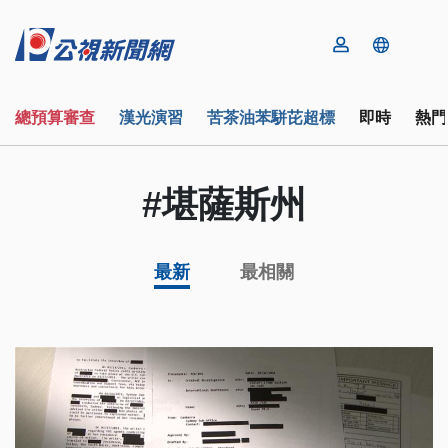
總預算審查
漢光演習
苦茶油苯駢芘超標
即時
熱門
#堪薩斯州
最新
最相關