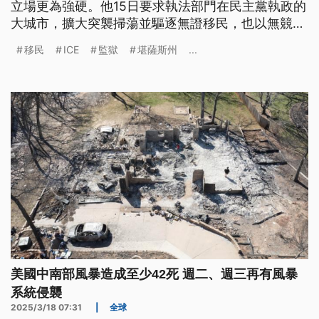
立場更為強硬。他15日要求執法部門在民主黨執政的
大城市，擴大突襲掃蕩並驅逐無證移民，也以無競標
方式跟民間監獄業者簽約，準備重新啟用全國多個閒
移民
ICE
監獄
堪薩斯州
...
置的監獄設施，因應暴增的關押需求，也引發一些法
律爭議。
美國中南部風暴造成至少42死 週二、週三再有風暴
系統侵襲
2025/3/18 07:31
|
全球