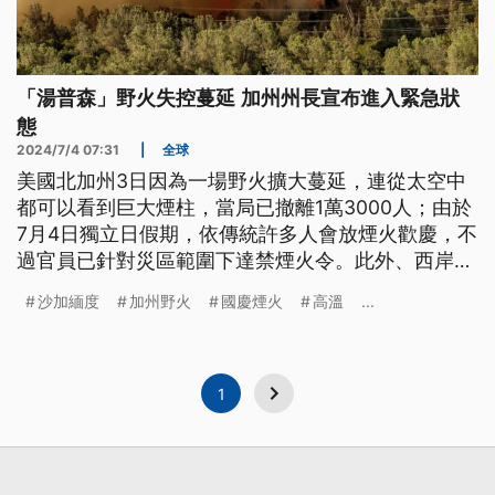
「湯普森」野火失控蔓延 加州州長宣布進入緊急狀
態
2024/7/4 07:31
|
全球
美國北加州3日因為一場野火擴大蔓延，連從太空中
都可以看到巨大煙柱，當局已撤離1萬3000人；由於
7月4日獨立日假期，依傳統許多人會放煙火歡慶，不
過官員已針對災區範圍下達禁煙火令。此外、西岸高
壓脊引發高溫警報，預測氣溫將達40到46°C，持續
沙加緬度
加州野火
國慶煙火
高溫
...
到7日星期天。
1