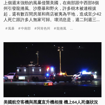
上個週末強勁的風暴侵襲美國，在南部跟中西部8個
州引發龍捲風、沙塵暴和野火，許多樹木被連根拔
起，還有數百間房屋和商店被夷為平地，造成至少42
人死亡跟許多人無家可歸。壞消息是，週二到週三還
有另一個風暴系統將侵襲美中地區。
風暴
中南部
阿肯色州
龍捲風
...
美國航空客機與黑鷹直升機相撞 機上64人死傷狀況