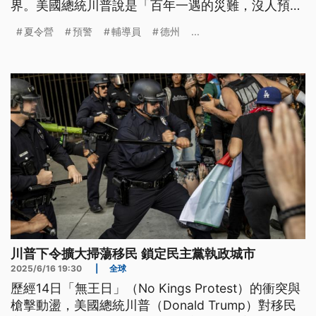
界。美國總統川普說是「百年一遇的災難，沒人預料
得到」。但從事前的雨量預測、洪水預警系統以及救
夏令營
預警
輔導員
德州
...
援體系，全都亂了套。外界質疑政府削減緊急應變與
氣象單位的計畫，川普選擇閉口不談。
川普下令擴大掃蕩移民 鎖定民主黨執政城市
2025/6/16 19:30
|
全球
歷經14日「無王日」（No Kings Protest）的衝突與
槍擊動盪，美國總統川普（Donald Trump）對移民