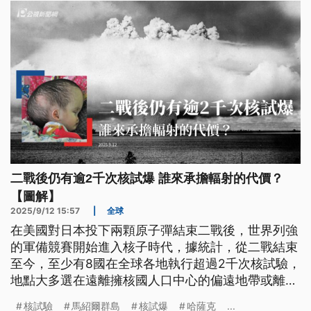
二戰後仍有逾2千次核試爆 誰來承擔輻射的代價？
【圖解】
2025/9/12 15:57
|
全球
在美國對日本投下兩顆原子彈結束二戰後，世界列強
的軍備競賽開始進入核子時代，據統計，從二戰結束
至今，至少有8國在全球各地執行超過2千次核試驗，
地點大多選在遠離擁核國人口中心的偏遠地帶或離
島。這些核試驗場周遭的居民，至今仍因暴露在輻射
核試驗
馬紹爾群島
核試爆
哈薩克
...