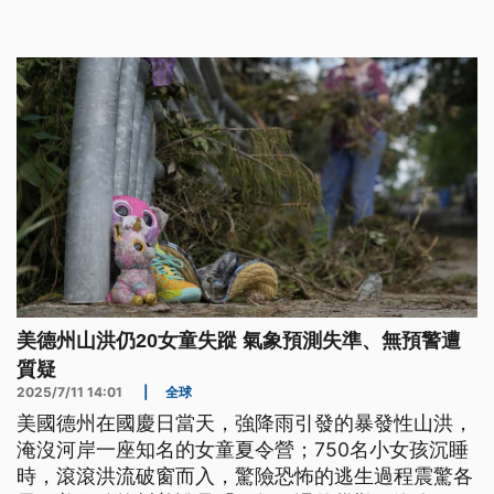
下導致疾病，或被迫離開家園，刻下無法抹滅的傷
痕。
美德州山洪仍20女童失蹤 氣象預測失準、無預警遭
質疑
2025/7/11 14:01
|
全球
美國德州在國慶日當天，強降雨引發的暴發性山洪，
淹沒河岸一座知名的女童夏令營；750名小女孩沉睡
時，滾滾洪流破窗而入，驚險恐怖的逃生過程震驚各