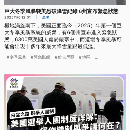
巨大冬季風暴襲美恐破降雪紀錄 6州宣布緊急狀態
2025/1/6 12:31
|
全球
極地渦旋南下，美國正面臨今（2025）年第一個巨
大冬季風暴系統的威脅，有6個州宣布進入緊急狀
態，6300萬美國人處於嚴寒中，而這場冬季風暴可
能會出現十多年來最大降雪量跟最低溫。
冬季風暴
緊急狀態
維吉尼亞
地區
...