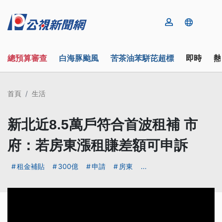
總預算審查
白海豚颱風
苦茶油苯駢芘超標
即時
熱
首頁
生活
新北近8.5萬戶符合首波租補 市
府：若房東漲租賺差額可申訴
租金補貼
300億
申請
房東
...