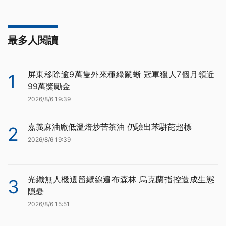
最多人閱讀
屏東移除逾9萬隻外來種綠鬣蜥 冠軍獵人7個月領近
1
99萬獎勵金
2026/8/6 19:39
嘉義麻油廠低溫焙炒苦茶油 仍驗出苯駢芘超標
2
2026/8/6 19:39
光纖無人機遺留纜線遍布森林 烏克蘭指控造成生態
3
隱憂
2026/8/6 15:51