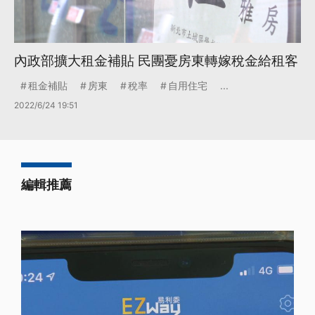
內政部擴大租金補貼 民團憂房東轉嫁稅金給租客
租金補貼
房東
稅率
自用住宅
...
2022/6/24 19:51
編輯推薦