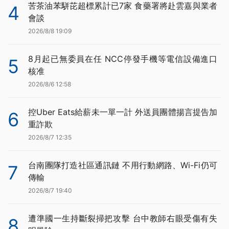
苦茶油苯駢芘超標累計已7家 食藥署將赴雲嘉與業者
4
會談
2026/8/8 19:09
8月起已無委員在任 NCC停發手機等電信設備進口
5
核准
2026/8/6 12:58
控Uber Eats給薪未一單一計 外送員團體揚言提告加
6
重詐欺
2026/8/7 12:35
台南團隊打造社區通訊鏈 不用行動網路、Wi-Fi仍可
7
傳輸
2026/8/7 19:40
遭準國一生持斷裂掃把攻擊 台中教師右眼受傷有失
8