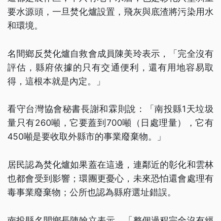
要水源頭，一旦焚化爐設置，飛灰與底渣將污染用水
和環境。
名間鄉反焚化爐自救會成員陳美玲表示，「完全沒有
評估，縣府依據的只有交通便利，還有用地容易取
得，這根本就是內定。」
看守台灣協會秘書長謝和霖則說：「南投縣1天垃圾
量只有260噸，它要蓋到700噸（日處理量），它有
450噸是要收取外縣市的事業廢棄物。」
居民認為焚化爐如果蓋在這邊，連鄰近的彰化和雲林
也都會受到影響；環團更憂心，未來恐怕還會處理有
毒事業廢棄物；公所也認為縣府選址錯誤。
南投縣名間鄉長陳翰立表示，「整個過程完全沒有經