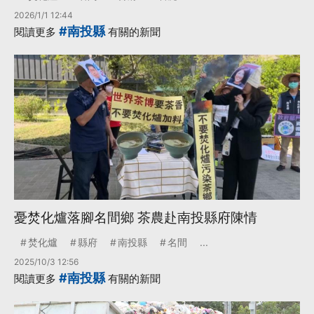
2026/1/1 12:44
#南投縣
閱讀更多
有關的新聞
憂焚化爐落腳名間鄉 茶農赴南投縣府陳情
焚化爐
縣府
南投縣
名間
...
2025/10/3 12:56
#南投縣
閱讀更多
有關的新聞