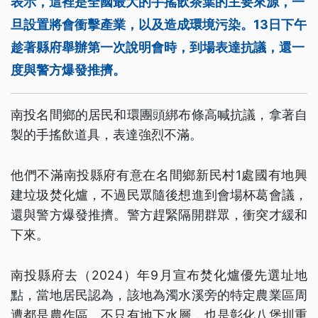
表示，這裡是全國最大的手搖飲茶葉的主要來源，一
旦設置將會衝擊產業，以及造成環境污染。13日下午
趁著縣府舉辦第一次說明會時，到場表達抗議，還一
度與警方爆發推擠。
南投名間鄉的居民和環團頭綁布條高喊抗議，拿著自
製的手搖飲道具，表達強烈不滿。
他們不滿南投縣府有意在名間鄉新民村1處國有地興
建垃圾焚化爐，不過民眾隨後想進到會場杯葛會議，
還與警方爆發推擠。警方趕緊隔開群眾，衝突才緩和
下來。
南投縣府去（2024）年9月宣布焚化爐優先選址地
點，當地居民認為，該地為濁水溪旁的特定農業區周
遭都是農作區，不只有地下水層，也是彰化八堡圳重