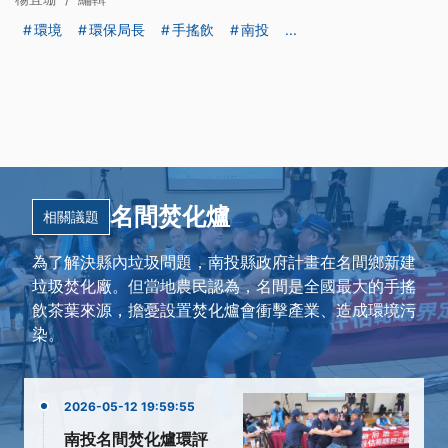
環境
環保局長
手搖飲
南投
...
名間焚化爐
相關議題
為了解決縣內垃圾問題，南投縣政府計畫在名間鄉新建
垃圾焚化廠。但當地農民認為，名間是全國最大的手搖
飲茶葉來源，擔憂設置焚化爐會衝擊產業、造成環境污
染。
2026-05-12 19:59:55
南投名間焚化爐環評