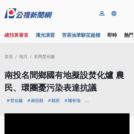
總預算審查
漢光演習
苦茶油苯駢芘超標
即時
熱門
首頁
地方
名間焚化爐
南投名間鄉國有地擬設焚化爐 農
民、環團憂污染表達抗議
焚化爐
南投縣
縣府
國有地
...