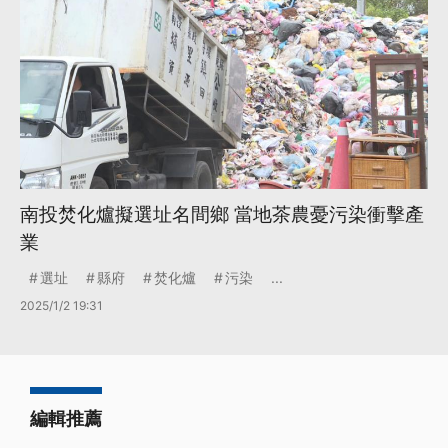
南投焚化爐擬選址名間鄉 當地茶農憂污染衝擊產
業
選址
縣府
焚化爐
污染
...
2025/1/2 19:31
編輯推薦