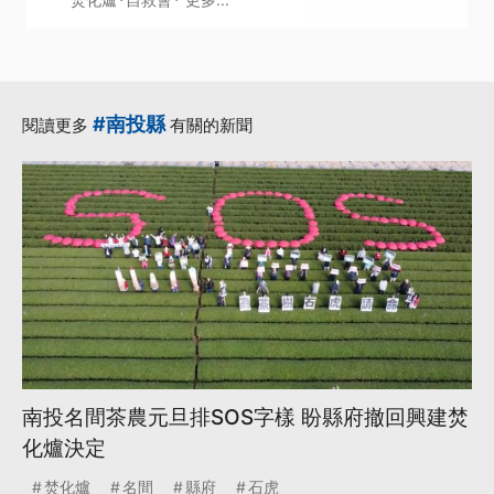
#南投縣
閱讀更多
有關的新聞
南投名間茶農元旦排SOS字樣 盼縣府撤回興建焚
化爐決定
焚化爐
名間
縣府
石虎