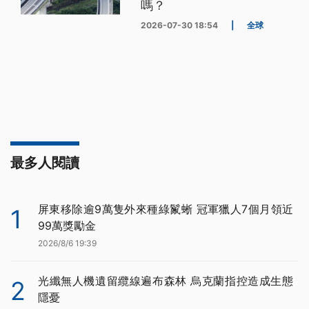
嗎？
2026-07-30 18:54
|
全球
最多人閱讀
屏東移除逾9萬隻外來種綠鬣蜥 冠軍獵人7個月領近
1
99萬獎勵金
2026/8/6 19:39
光纖無人機遺留纜線遍布森林 烏克蘭指控造成生態
2
隱憂