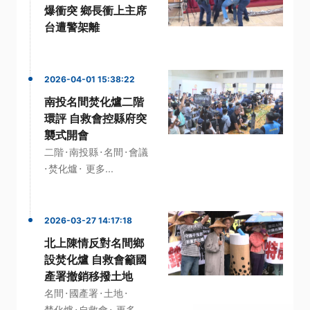
爆衝突 鄉長衝上主席
台遭警架離
2026-04-01 15:38:22
南投名間焚化爐二階
環評 自救會控縣府突
襲式開會
·
·
·
二階
南投縣
名間
會議
·
·
焚化爐
更多...
2026-03-27 14:17:18
北上陳情反對名間鄉
設焚化爐 自救會籲國
產署撤銷移撥土地
·
·
·
名間
國產署
土地
·
·
焚化爐
自救會
更多...