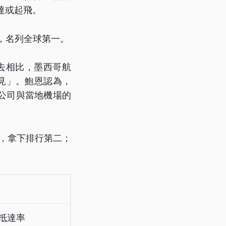
達或起飛。
達，名列全球第一。
過去相比，墨西哥航
見」。鮑恩認為，
公司與當地機場的
錄，拿下排行第二；
抵達率