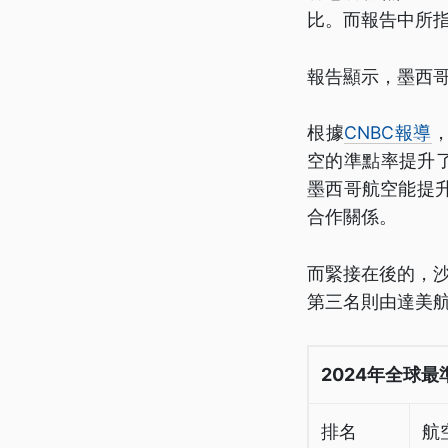
比。而報告中所指
報告顯示，墨西哥航
根據
CNBC報導
，
空的準點率提升
墨西哥航空能提
合作關係。
而緊接在後的，沙
第三名則由達美航空
2024年全球
排名
航