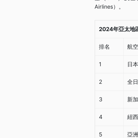
Airlines）。
2024年亞太
排名
航
1
日本航
2
全日空
3
新加坡
4
紐西
5
亞洲航