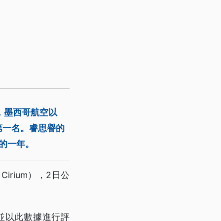
，墨西哥航空以
第一名。睿思譽的
的一年。
rium），2日公
並以此數據進行評