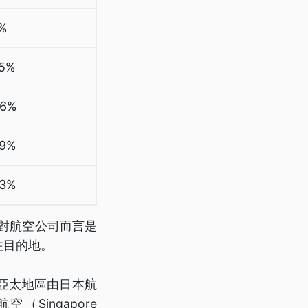
7%
35%
46%
89%
83%
年對航空公司而言是
往目的地。
亞太地區由日本航
Singapore