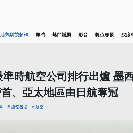
油苯駢芘超標
即時
熱門議題
影音
數位專題
深度
年最準時航空公司排行出爐 墨
榜首、亞太地區由日航奪冠
年
國際機場
航空
...