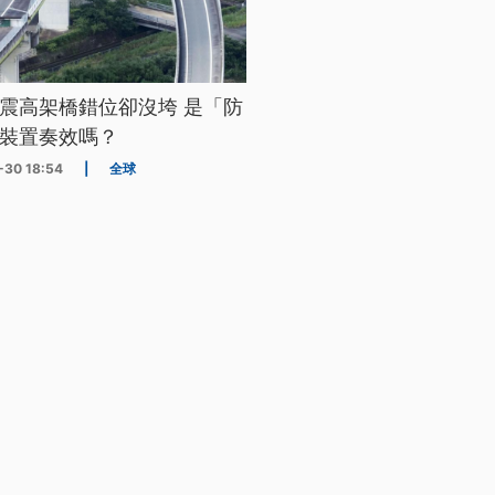
震高架橋錯位卻沒垮 是「防
裝置奏效嗎？
-30 18:54
|
全球