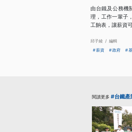
由台鐵及公務機
理，工作一輩子
工餉表，讓薪資
邱子綾
/
編輯
薪資
政府
#台鐵產
閱讀更多