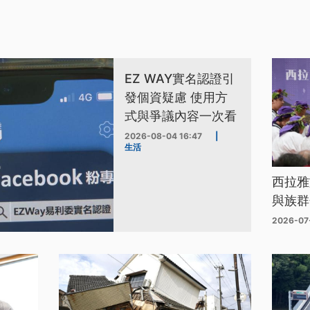
EZ WAY實名認證引
發個資疑慮 使用方
式與爭議內容一次看
2026-08-04 16:47
|
生活
西拉雅
與族群
2026-07