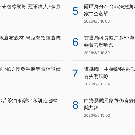
外來種綠鬣蜥 冠軍獵人7個月
隱匿身分在台非法挖角科
5
家中企名單
2026/8/5 16:03
線遍布森林 烏克蘭指控造成
交通局科長帳戶多63萬
6
藥費善舉曝光
2026/8/5 19:39
任 NCC停發手機等電信設備
遭準國一生持斷裂掃把
7
有失明風險
2026/8/7 12:34
炒苦茶油 仍驗出苯駢芘超標
白海豚颱風路徑仍有變
8
颱共舞
2026/8/6 13:02