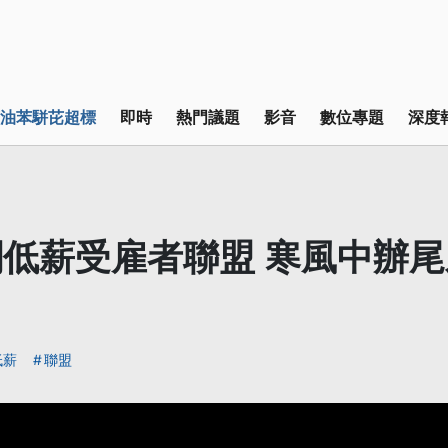
油苯駢芘超標
即時
熱門議題
影音
數位專題
深度
低薪受雇者聯盟 寒風中辦
低薪
聯盟