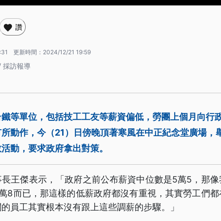
讚
:31
更新時間：
2024/12/21 19:59
/ 採訪報導
台鐵等單位，包括技工工友等薪資偏低，勞團上個月向行
所動作，今（21）日傍晚頂著寒風在中正紀念堂廣場，
救活動，要求政府拿出對策。
事長王傑表示，「政府之前公布薪資中位數是5萬5，那像
5萬8而已，那這樣的低薪政府都沒有重視，其實勞工們都
關的員工其實根本沒有跟上這些調薪的步驟。」