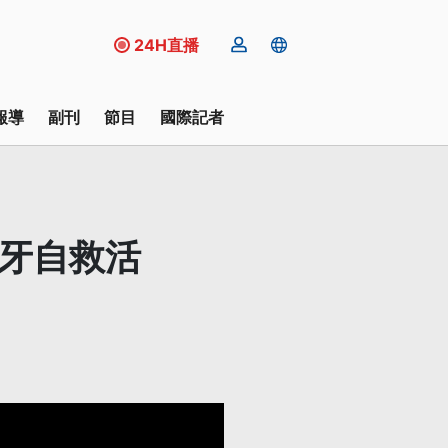
24H直播
報導
副刊
節目
國際記者
尾牙自救活